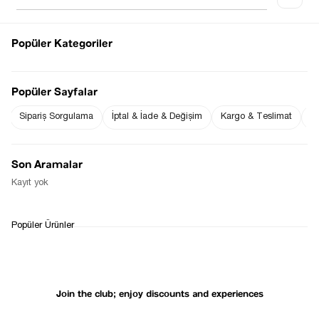
Popüler Kategoriler
Notify me when
Notify me when it
the price goes
is in stock
Popüler Sayfalar
down
Sipariş Sorgulama
İptal & İade & Değişim
Kargo & Teslimat
Sı
Notify Me When Available
Son Aramalar
Kayıt yok
WHATSAPP
DELIVERY
RETURN AND EXCHANGE
Popüler Ürünler
SUPPORT
PROCESS
Join the club; enjoy discounts and experiences