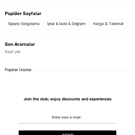
Popüler Sayfalar
Sipariş Sorgulama
İptal & İade & Değişim
Kargo & Teslimat
Sı
Notify me when
Notify me when it
the price goes
is in stock
down
Son Aramalar
Notify Me When Available
Kayıt yok
WHATSAPP
DELIVERY
RETURN AND EXCHANGE
Popüler Ürünler
SUPPORT
PROCESS
Join the club; enjoy discounts and experiences