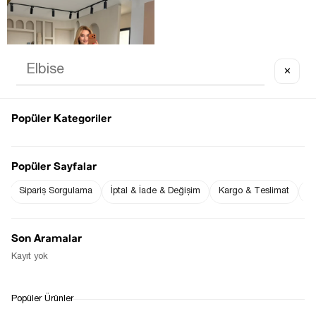
✕
OUT OF STOCK
Popüler Kategoriler
Popüler Sayfalar
Sipariş Sorgulama
İptal & İade & Değişim
Kargo & Teslimat
Sı
APOLETLI CEP DETAY SIYAH 
TENSEL TAKIM
$0.00
Son Aramalar
Kayıt yok
1
Popüler Ürünler