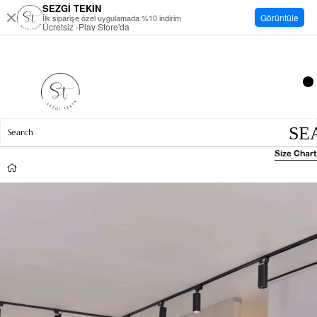
SEZGİ TEKİN
Görüntüle
İlk siparişe özel uygulamada %10 indirim
Ücretsiz -Play Store'da
Size Chart