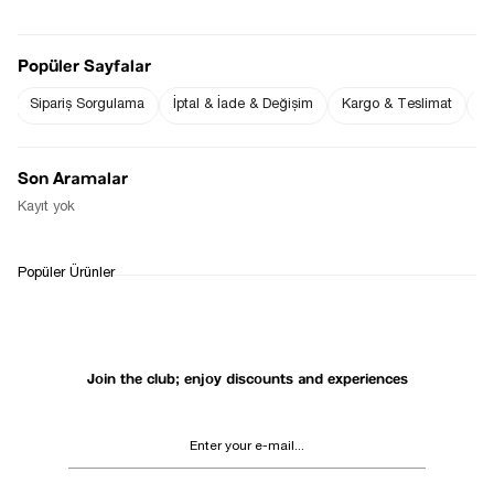
Popüler Sayfalar
Notify me when
Sipariş Sorgulama
İptal & İade & Değişim
Kargo & Teslimat
Sı
Notify me when it
the price goes
is in stock
down
Son Aramalar
Notify Me When Available
Kayıt yok
WHATSAPP
DELIVERY
RETURN AND EXCHANGE
Popüler Ürünler
SUPPORT
PROCESS
Join the club; enjoy discounts and experiences