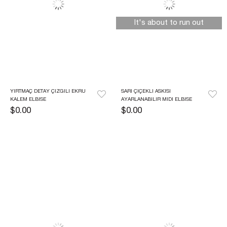
It's about to run out
YIRTMAÇ DETAY ÇIZGILI EKRU 
SARI ÇIÇEKLI ASKISI 
KALEM ELBISE
AYARLANABILIR MIDI ELBISE
$0.00
$0.00