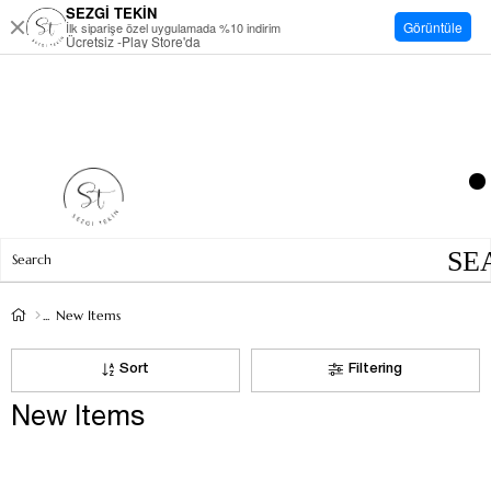
SEZGİ TEKİN
Görüntüle
İlk siparişe özel uygulamada %10 indirim
Ücretsiz -Play Store'da
New Items
Sort
Filtering
New Items