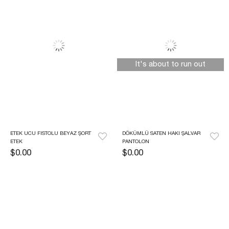
It's about to run out
ETEK UCU FISTOLU BEYAZ ŞORT 
DÖKÜMLÜ SATEN HAKI ŞALVAR 
ETEK
PANTOLON
$0.00
$0.00