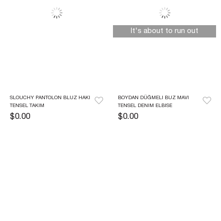
It's about to run out
SLOUCHY PANTOLON BLUZ HAKI 
BOYDAN DÜĞMELI BUZ MAVI 
TENSEL TAKIM
TENSEL DENIM ELBISE
$0.00
$0.00