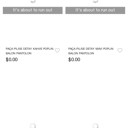
It's about to run out
It's about to run out
PAÇA PILISE DETAY KAHVE POPLIN 
PAÇA PILISE DETAY MAVI POPLIN 
BALON PANTOLON
BALON PANTOLON
$0.00
$0.00