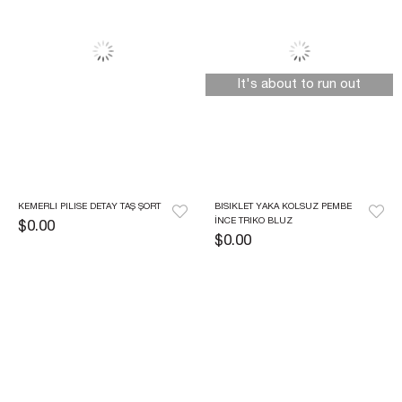
It's about to run out
KEMERLI PILISE DETAY TAŞ ŞORT
BISIKLET YAKA KOLSUZ PEMBE 
İNCE TRIKO BLUZ
$0.00
$0.00