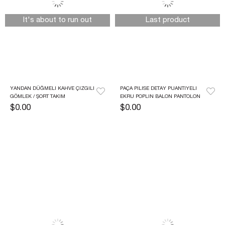
It's about to run out
Last product
YANDAN DÜĞMELI KAHVE ÇIZGILI 
PAÇA PILISE DETAY PUANTIYELI 
GÖMLEK / ŞORT TAKIM
EKRU POPLIN BALON PANTOLON
$0.00
$0.00