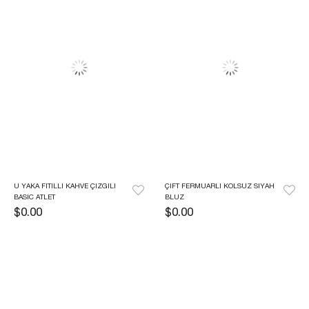
U YAKA FITILLI KAHVE ÇIZGILI 
ÇIFT FERMUARLI KOLSUZ SIYAH 
BASIC ATLET
BLUZ
$0.00
$0.00