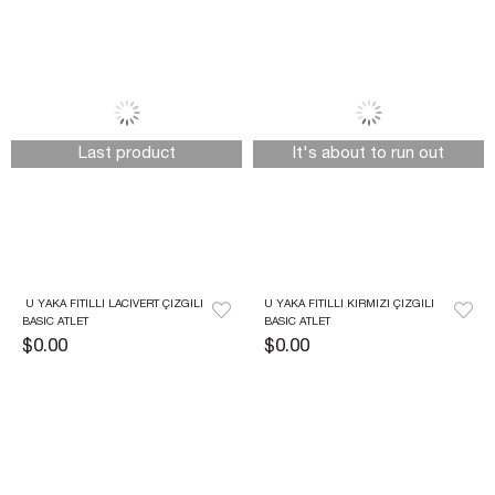
Last product
It's about to run out
 U YAKA FITILLI LACIVERT ÇIZGILI 
U YAKA FITILLI KIRMIZI ÇIZGILI 
BASIC ATLET
BASIC ATLET
$0.00
$0.00