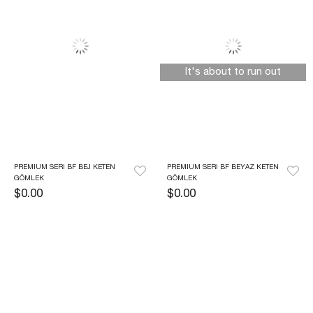
It's about to run out
PREMIUM SERI BF BEJ KETEN 
PREMIUM SERI BF BEYAZ KETEN 
GÖMLEK
GÖMLEK
$0.00
$0.00