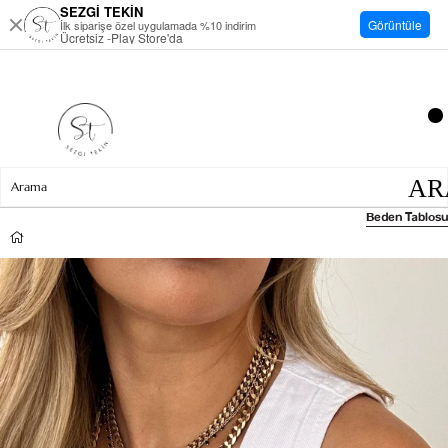
SEZGİ TEKİN
Görüntüle
İlk siparişe özel uygulamada %10 indirim
Ücretsiz -Play Store'da
Beden Tablosu