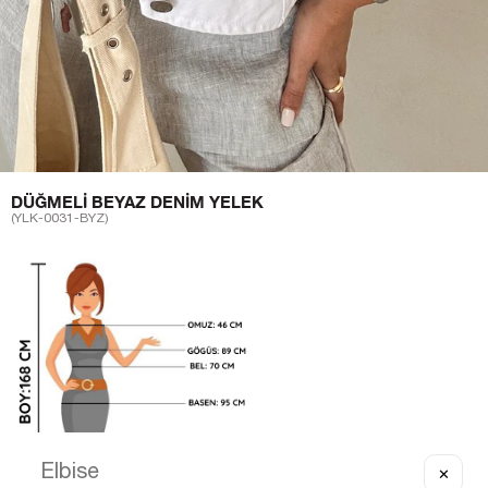
DÜĞMELI BEYAZ DENIM YELEK
(YLK-0031-BYZ)
✕