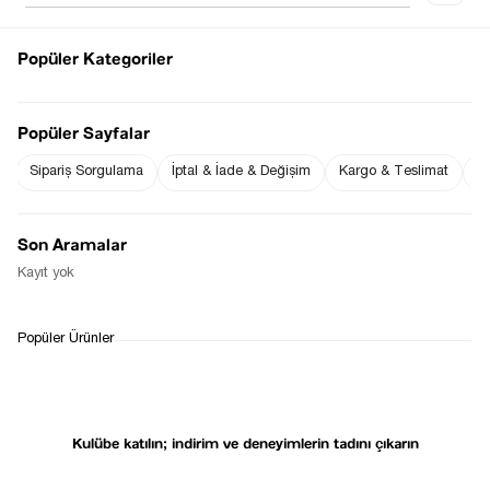
Popüler Kategoriler
Sezgi Hanım ın beden ölçüleri tablodaki gibi olup tanıtımda
kullanılan S (Small ) Bedendir.
Ürün Boyu : 49 cm ( +/- 2 cm )
Ürün Kumaşı : % 100 Koton
Popüler Sayfalar
Sipariş Sorgulama
İptal & İade & Değişim
Kargo & Teslimat
Sı
Fiyat Düşünce
Gelince Haber Ver
Haber Ver
Son Aramalar
Stoğa Gelince Haber Ver
Kayıt yok
WHATSAPP
TESLİMAT
İADE&DEĞİŞİM
Popüler Ürünler
DESTEK
SÜRECİ
Kulübe katılın; indirim ve deneyimlerin tadını çıkarın