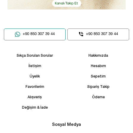
+90 850 307 39 44
+90 850 307 39 44
Sıkça Sorulan Sorular
Hakkımızda
İletişim
Hesabım
Üyelik
Sepetim
Favorilerim
Sipariş Takip
Alışveriş
Ödeme
Değişim & İade
Sosyal Medya