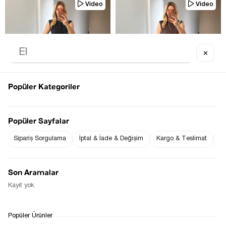
Video
Video
✕
TÜKENDI
TÜKENDI
Popüler Kategoriler
Popüler Sayfalar
Sipariş Sorgulama
İptal & İade & Değişim
Kargo & Teslimat
Sı
DRAPELI BEL DETAY SIYAH POPLIN 
DRAPELI BEL DETAY KAHVE 
ELBISE
POPLIN ELBISE
$0.00
$0.00
Son Aramalar
Kayıt yok
1
Popüler Ürünler