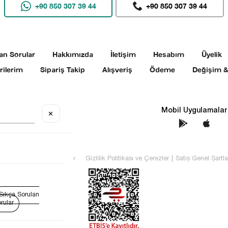
+90 850 307 39 44
+90 850 307 39 44
an Sorular
Hakkımızda
İletişim
Hesabım
Üyelik
rilerim
Sipariş Takip
Alışveriş
Ödeme
Değişim &
Sosyal Medya
Mobil Uygulamalar
✕
TEKİN Tüm hakları saklıdır
Gizlilik Politikası ve Çerezler
|
Satış Genel Şartla
Sıkça Sorulan
rular