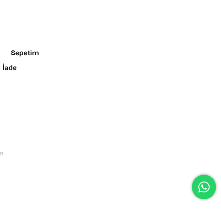
Sepetim
 İade
rı