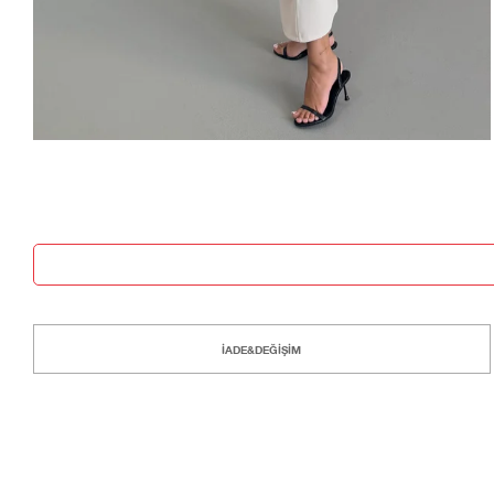
İADE&DEĞİŞİM