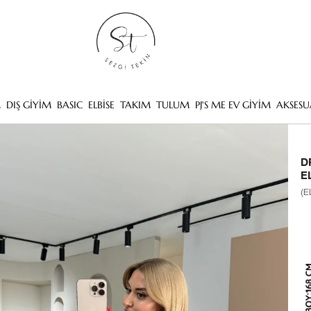
M
DIŞ GİYİM
BASIC
ELBİSE
TAKIM
TULUM
PJ'S ME EV GİYİM
AKSESU