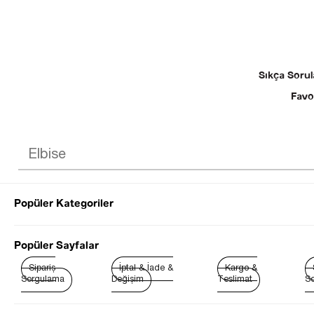
Sıkça Sorul
Favo
Popüler Kategoriler
© 2025 SEZGİ 
Popüler Sayfalar
Sipariş
İptal & İade &
Kargo &
Sorgulama
Değişim
Teslimat
So