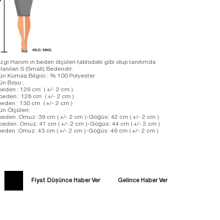
Sezgi Hanım ın beden ölçüleri tablodaki gibi olup tanıtımda
kullanılan S (Small) Bedendir.
Ürün Kumaş Bilgisi : % 100 Polyester
Ürün Boyu ;
S beden : 126 cm ( +/- 2 cm )
M beden : 128 cm ( +/- 2 cm )
L beden : 130 cm ( +/- 2 cm )
Ürün Ölçüleri;
S beden :Omuz: 39 cm ( +/- 2 cm )-Göğüs: 42 cm ( +/- 2 cm )
M beden :Omuz: 41 cm ( +/- 2 cm )-Göğüs: 44 cm ( +/- 2 cm )
L beden :Omuz: 43 cm ( +/- 2 cm )-Göğüs: 46 cm ( +/- 2 cm )
Fiyat Düşünce Haber Ver
Gelince Haber Ver