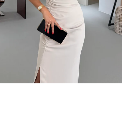
×
Bültenimize Abone Olun,
Fırsatları İlk Siz Yakalayın!
İndirim ve fırsatlardan ilk sizin haberiniz olsun, kayıt
olun ve avantajlardan yararlanın!