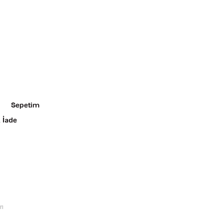
Sepetim
 İade
rı