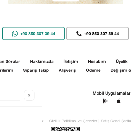
+90 850 307 39 44
+90 850 307 39 44
an Sorular
Hakkımızda
İletişim
Hesabım
Üyelik
rilerim
Sipariş Takip
Alışveriş
Ödeme
Değişim &
Sosyal Medya
Mobil Uygulamalar
✕
TEKİN Tüm hakları saklıdır
Gizlilik Politikası ve Çerezler
|
Satış Genel Şartla