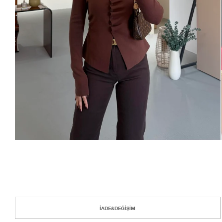
İADE&DEĞİŞİM