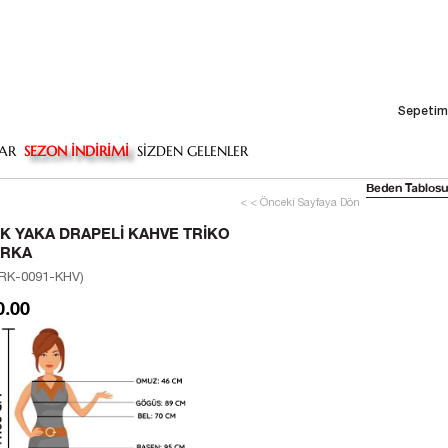
Sepetim
AR
SEZON İNDİRİMİ
SİZDEN GELENLER
Beden Tablosu
< < Önceki Sayfaya Dön
IK YAKA DRAPELI KAHVE TRIKO
IRKA
RK-0091-KHV)
0.00