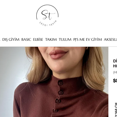
M
DIŞ GİYİM
BASIC
ELBİSE
TAKIM
TULUM
PJ'S ME EV GİYİM
AKSESU
D
H
(H
$