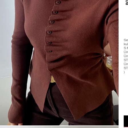
Se
ku
S 
Ür
Ür
ST
Ür
ST
)