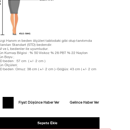
zgi Hanım ın beden ölçüleri tablodaki gibi olup tanıtımda
llanılan Standart (STD) bedendir.
M ve L bedenler ile uyumludur.
ün Kumaş Bilgisi : % 50 Viskoz % 28 PBT % 22 Naylon
ün Boyu ;
D beden : 57 cm ( +/- 2 cm )
ün Ölçüleri;
D beden :Omuz: 38 cm ( +/- 2 cm )-Göğüs: 43 cm ( +/- 2 cm
Fiyat Düşünce Haber Ver
Gelince Haber Ver