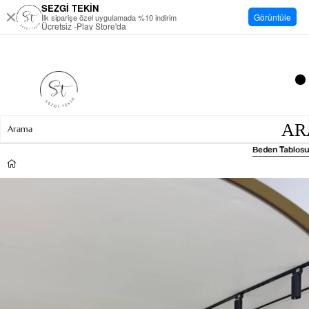
SEZGİ TEKİN
Görüntüle
İlk siparişe özel uygulamada %10 indirim
Ücretsiz -Play Store'da
Beden Tablosu