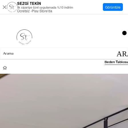
SEZGİ TEKİN
Görüntüle
İlk siparişe özel uygulamada %10 indirim
Ücretsiz -Play Store'da
Beden Tablosu