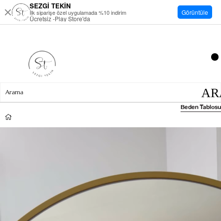
SEZGİ TEKİN
Görüntüle
İlk siparişe özel uygulamada %10 indirim
Ücretsiz -Play Store'da
Beden Tablosu