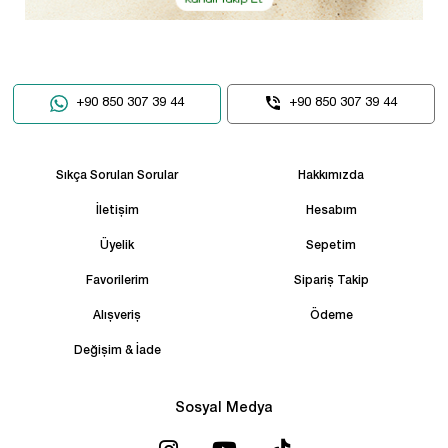
+90 850 307 39 44
+90 850 307 39 44
Sıkça Sorulan Sorular
Hakkımızda
İletişim
Hesabım
Üyelik
Sepetim
Favorilerim
Sipariş Takip
Alışveriş
Ödeme
Değişim & İade
Sosyal Medya