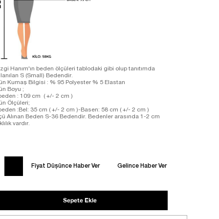
zgi Hanım'ın beden ölçüleri tablodaki gibi olup tanıtımda
llanılan S (Small) Bedendir.
ün Kumaş Bilgisi : % 95 Polyester % 5 Elastan
ün Boyu ;
beden : 109 cm ( +/- 2 cm )
ün Ölçüleri;
beden :Bel: 35 cm ( +/- 2 cm )-Basen: 58 cm ( +/- 2 cm )
çü Alınan Beden S-36 Bedendir. Bedenler arasında 1-2 cm
klılık vardır.
Fiyat Düşünce Haber Ver
Gelince Haber Ver