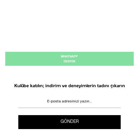
WHATSAPP
DESTEK
Kulübe katılın; indirim ve deneyimlerin tadını çıkarın
GÖNDER