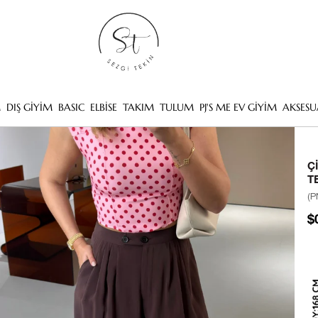
M
DIŞ GİYİM
BASIC
ELBİSE
TAKIM
TULUM
PJ'S ME EV GİYİM
AKSESU
Ç
T
(P
$