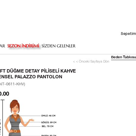
Sepetim
AR
SEZON İNDİRİMİ
SİZDEN GELENLER
Beden Tablosu
< < Önceki Sayfaya Dön
IFT DÜĞME DETAY PILISELI KAHVE
ENSEL PALAZZO PANTOLON
NT-0611-KHV)
0.00