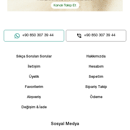
+90 850 307 39 44
+90 850 307 39 44
Sıkça Sorulan Sorular
Hakkımızda
İletişim
Hesabım
Üyelik
Sepetim
Favorilerim
Sipariş Takip
Alışveriş
Ödeme
Değişim & İade
Sosyal Medya