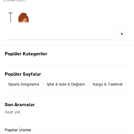
(CHRM-0001)
✕
Popüler Kategoriler
Popüler Sayfalar
Sipariş Sorgulama
İptal & İade & Değişim
Kargo & Teslimat
Sı
Fiyat Düşünce
Gelince Haber Ver
Son Aramalar
Haber Ver
Kayıt yok
WHATSAPP
TESLİMAT
İADE&DEĞİŞİM
Popüler Ürünler
DESTEK
SÜRECİ