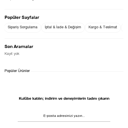
Popüler Sayfalar
Sezgi Hanım ın beden ölçüleri tablodaki gibi olup tanıtımda
kullanılan S (Small) Bedendir.
Sipariş Sorgulama
İptal & İade & Değişim
Kargo & Teslimat
Sı
Ürün Boyu : 70 cm ( +/- 2 cm )
Ürün Kumaş : % 100 Pamuk
Fiyat Düşünce
Gelince Haber Ver
Son Aramalar
Haber Ver
Kayıt yok
WHATSAPP
TESLİMAT
İADE&DEĞİŞİM
Popüler Ürünler
DESTEK
SÜRECİ
Kulübe katılın; indirim ve deneyimlerin tadını çıkarın