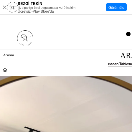
SEZGİ TEKİN
Görüntüle
İlk siparişe özel uygulamada %10 indirim
Ücretsiz -Play Store'da
Beden Tablosu