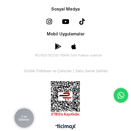
Sosyal Medya
Mobil Uygulamalar
© 2025 SEZGİ TEKİN Tüm hakları saklıdır
Gizlilik Politikası ve Çerezler
|
Satış Genel Şartları
Çok
Satanlar