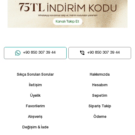
+90 850 307 39 44
+90 850 307 39 44
Sıkça Sorulan Sorular
Hakkımızda
İletişim
Hesabım
Üyelik
Sepetim
Favorilerim
Sipariş Takip
Alışveriş
Ödeme
Değişim & İade