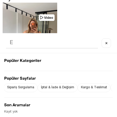
Video
✕
TÜKENDI
Popüler Kategoriler
Popüler Sayfalar
Sipariş Sorgulama
İptal & İade & Değişim
Kargo & Teslimat
Sı
CEP DETAY SIYAH DÜZ KESIM 
ŞORT
$0.00
Son Aramalar
Kayıt yok