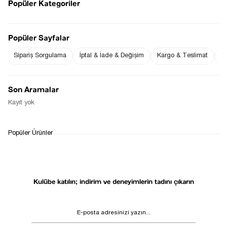
Popüler Kategoriler
Popüler Sayfalar
Sezgi Hanım ın beden ölçüleri tablodaki gibi olup tanıtımda
kullanılan STD (Standart) Bedendir.
Ürün Boyu : 45 cm ( +/- 2 cm )
Sipariş Sorgulama
İptal & İade & Değişim
Kargo & Teslimat
Sı
Üründe esneme mevcuttur.
S M ve L beden ile Uyumludur.
Fiyat Düşünce
Gelince Haber Ver
Son Aramalar
Haber Ver
Kayıt yok
WHATSAPP
TESLİMAT
İADE&DEĞİŞİM
Popüler Ürünler
DESTEK
SÜRECİ
Kulübe katılın; indirim ve deneyimlerin tadını çıkarın