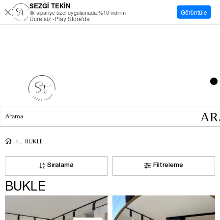
SEZGİ TEKİN
Görüntüle
İlk siparişe özel uygulamada %10 indirim
Ücretsiz -Play Store'da
BUKLE
Sıralama
Filtreleme
BUKLE