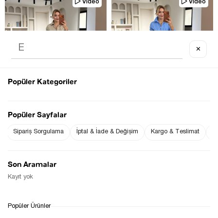
Video
Video
✕
TÜKENDI
TÜKENDI
Popüler Kategoriler
Popüler Sayfalar
Sipariş Sorgulama
İptal & İade & Değişim
Kargo & Teslimat
Sı
ÇIZGILI VIZON ÇAN KESIM 
ÇIZGILI MAVI ÇAN KESIM GÖMLEK 
GÖMLEK ELBISE
ELBISE
$0.00
$0.00
Son Aramalar
Kayıt yok
1
Popüler Ürünler