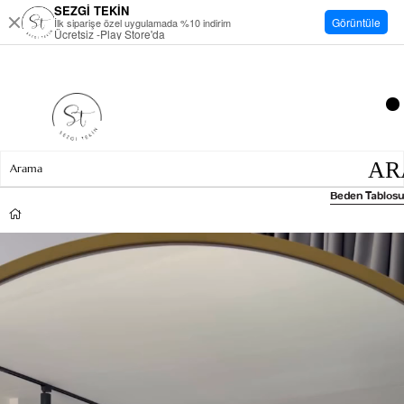
SEZGİ TEKİN
Görüntüle
İlk siparişe özel uygulamada %10 indirim
Ücretsiz -Play Store'da
Beden Tablosu