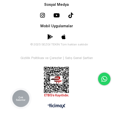
Sosyal Medya
Mobil Uygulamalar
© 2025 SEZGİ TEKİN Tüm hakları saklıdır
Gizlilik Politikası ve Çerezler
|
Satış Genel Şartları
Çok
Satanlar