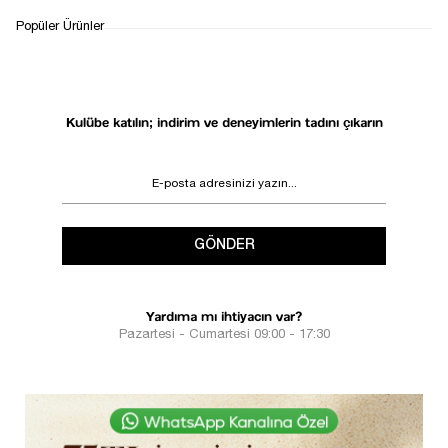
WHATSAPP
TESLİMAT
İADE&DEĞİŞİM
Popüler Ürünler
DESTEK
SÜRECİ
Kulübe katılın; indirim ve deneyimlerin tadını çıkarın
GÖNDER
Yardıma mı ihtiyacın var?
Pazartesi - Cumartesi 09:00 - 17:30