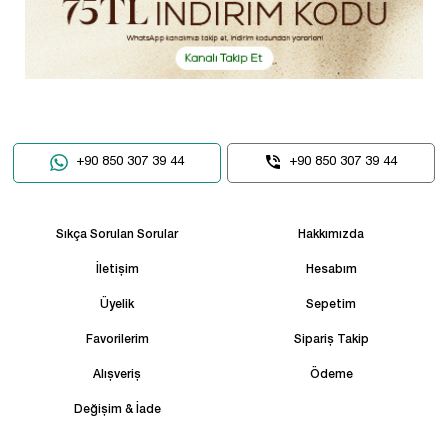
+90 850 307 39 44
+90 850 307 39 44
Sıkça Sorulan Sorular
Hakkımızda
İletişim
Hesabım
Üyelik
Sepetim
Favorilerim
Sipariş Takip
Alışveriş
Ödeme
Değişim & İade