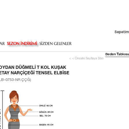
Sepetim
AR
SEZON İNDİRİMİ
SİZDEN GELENLER
Beden Tablosu
< < Önceki Sayfaya Dön
OYDAN DÜĞMELI T KOL KUŞAK
ETAY NARÇIÇEĞI TENSEL ELBISE
LB-0753-NR.ÇÇĞ)