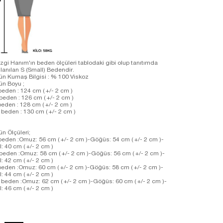
zgi Hanım'ın beden ölçüleri tablodaki gibi olup tanıtımda
llanılan S (Small) Bedendir.
ün Kumaş Bilgisi : % 100 Viskoz
ün Boyu ;
beden : 124 cm ( +/- 2 cm )
beden : 126 cm ( +/- 2 cm )
beden : 128 cm ( +/- 2 cm )
 beden : 130 cm ( +/- 2 cm )
ün Ölçüleri;
beden :Omuz: 56 cm ( +/- 2 cm )-Göğüs: 54 cm ( +/- 2 cm )-
l: 40 cm ( +/- 2 cm )
beden :Omuz: 58 cm ( +/- 2 cm )-Göğüs: 56 cm ( +/- 2 cm )-
l: 42 cm ( +/- 2 cm )
beden :Omuz: 60 cm ( +/- 2 cm )-Göğüs: 58 cm ( +/- 2 cm )-
l: 44 cm ( +/- 2 cm )
 beden :Omuz: 62 cm ( +/- 2 cm )-Göğüs: 60 cm ( +/- 2 cm )-
l: 46 cm ( +/- 2 cm )