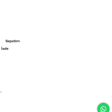
Sepetim
 İade
rı