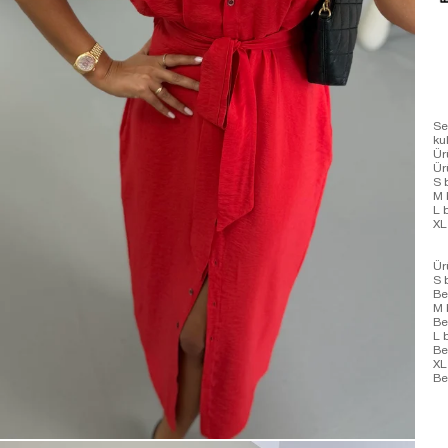
Se
ku
Ür
Ür
S 
M 
L 
XL
Ür
S 
Be
M 
Be
L 
Be
XL
Be