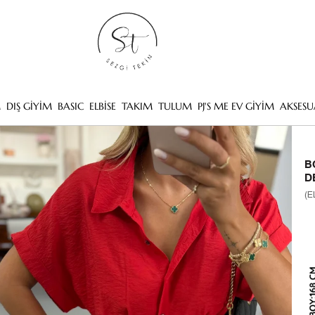
M
DIŞ GİYİM
BASIC
ELBİSE
TAKIM
TULUM
PJ'S ME EV GİYİM
AKSESU
B
D
(E