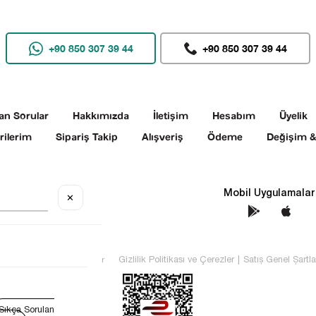
+90 850 307 39 44
+90 850 307 39 44
an Sorular
Hakkımızda
İletişim
Hesabım
Üyelik
rilerim
Sipariş Takip
Alışveriş
Ödeme
Değişim &
Sosyal Medya
Mobil Uygulamalar
✕
TEKİN Tüm hakları saklıdır
Gizlilik Politikası ve Çerezler
|
Satış Genel Şartla
Sıkça Sorulan