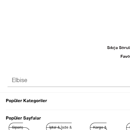
Sıkça Sorul
Favo
Popüler Kategoriler
© 2025 SEZGİ 
Popüler Sayfalar
Sipariş
İptal & İade &
Kargo &