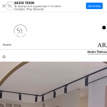
SEZGİ TEKİN
Görüntüle
İlk siparişe özel uygulamada %10 indirim
Ücretsiz -Play Store'da
Beden Tablosu