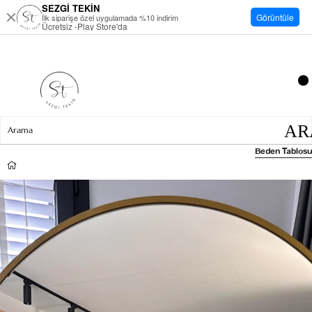
SEZGİ TEKİN
Görüntüle
İlk siparişe özel uygulamada %10 indirim
Ücretsiz -Play Store'da
Beden Tablosu