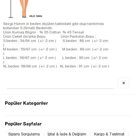
Sezgi Hanım ın beden ölçüleri tablodaki gibi olup tanıtımda
kullanılan S (Small) Bedendir.
Ürün Kumaş Bilgisi : % 55 Cotton % 45 Tensel
Ürün Ceket ön/arka Boyu; Ürün Pantolon Boyu ;
S beden : 54/64 cm ( +/- 2 cm ) S beden : 88 cm ( +/- 2 cm
)
M beden : 55/67 cm ( +/- 2 cm ) M beden : 89 cm ( +/- 2 cm
)
L beden : 56/67 cm ( +/- 2 cm ) L beden : 90 cm ( +/- 2 cm
)
XL beden: 58/68 cm ( +/- 2 cm ) XL beden : 91 cm ( +/- 2 cm )
Ürün Ceket Ölçüleri;
S beden : Omuz: 34 cm ( +/- 2 cm ) - Göğüs: 48 cm ( +/- 2 cm )
✕
M beden : Omuz: 35 cm ( +/- 2 cm ) - Göğüs: 48 cm ( +/- 2 cm
)
L beden : Omuz: 36 cm ( +/- 2 cm ) - Göğüs: 51 cm ( +/- 2 cm )
XL beden: Omuz: 38 cm ( +/- 2 cm ) - Göğüs: 54 cm ( +/- 2 cm
)
Popüler Kategoriler
Ürün Pantolon Ölçüleri;
S beden : Bel: 31 cm ( +/- 2 cm ) - Basen: 50 cm ( +/- 2 cm )
M beden : Bel: 31 cm ( +/- 2 cm ) - Basen: 51 cm ( +/- 2 cm )
L beden : Bel: 34 cm ( +/- 2 cm ) - Basen: 54 cm ( +/- 2 cm )
Popüler Sayfalar
XL beden: Bel: 36 cm ( +/- 2 cm ) - Basen: 55 cm ( +/- 2 cm )
Sipariş Sorgulama
İptal & İade & Değişim
Kargo & Teslimat
Sı
Fiyat Düşünce