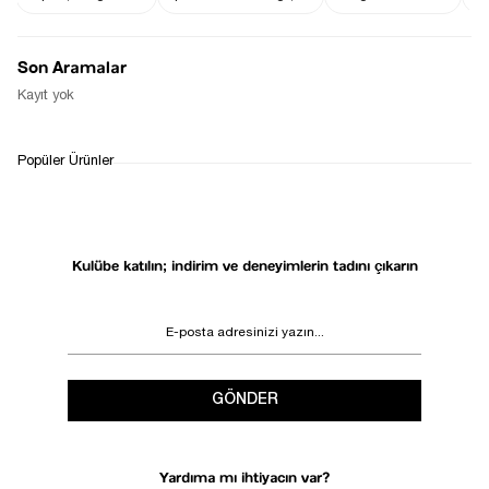
Gelince Haber Ver
Haber Ver
Son Aramalar
Stoğa Gelince Haber Ver
Kayıt yok
WHATSAPP
TESLİMAT
İADE&DEĞİŞİM
Popüler Ürünler
DESTEK
SÜRECİ
Kulübe katılın; indirim ve deneyimlerin tadını çıkarın
GÖNDER
Yardıma mı ihtiyacın var?