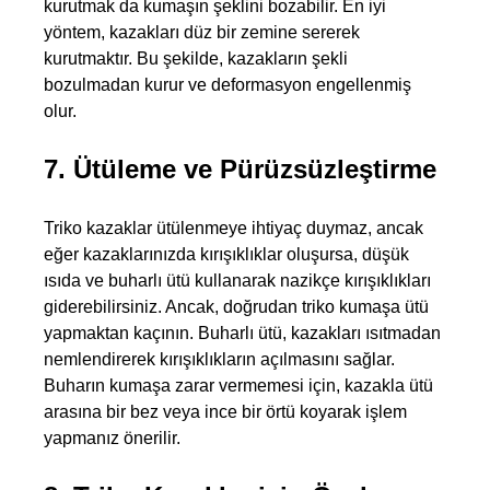
kurutmak da kumaşın şeklini bozabilir. En iyi 
yöntem, kazakları düz bir zemine sererek 
İndirim ve fırsatlardan ilk sizin haberiniz olsun, kayıt
kurutmaktır. Bu şekilde, kazakların şekli 
olun ve avantajlardan yararlanın!
bozulmadan kurur ve deformasyon engellenmiş 
olur.
7. Ütüleme ve Pürüzsüzleştirme
Triko kazaklar ütülenmeye ihtiyaç duymaz, ancak 
eğer kazaklarınızda kırışıklıklar oluşursa, düşük 
ısıda ve buharlı ütü kullanarak nazikçe kırışıklıkları 
giderebilirsiniz. Ancak, doğrudan triko kumaşa ütü 
yapmaktan kaçının. Buharlı ütü, kazakları ısıtmadan 
Kampanya, duyuru ve bilgilendirmelerden E-Posta,
WhatsApp ve SMS yoluyla haberdar olmak istediğimi
nemlendirerek kırışıklıkların açılmasını sağlar. 
belirtiyorum.
Aydınlatma metni için tıklayın
.
Buharın kumaşa zarar vermemesi için, kazakla ütü 
arasına bir bez veya ince bir örtü koyarak işlem 
Kaydet
yapmanız önerilir.