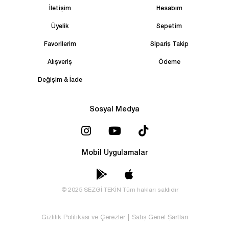
İletişim
Hesabım
Üyelik
Sepetim
Favorilerim
Sipariş Takip
Alışveriş
Ödeme
Değişim & İade
Sosyal Medya
Mobil Uygulamalar
© 2025 SEZGİ TEKİN Tüm hakları saklıdır
Gizlilik Politikası ve Çerezler
|
Satış Genel Şartları