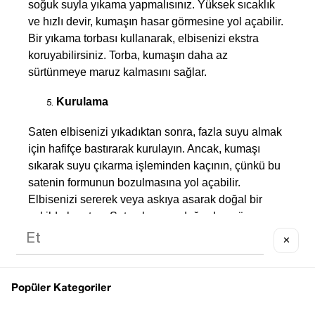
soğuk suyla yıkama yapmalısınız. Yüksek sıcaklık 
ve hızlı devir, kumaşın hasar görmesine yol açabilir. 
Bir yıkama torbası kullanarak, elbisenizi ekstra 
koruyabilirsiniz. Torba, kumaşın daha az 
sürtünmeye maruz kalmasını sağlar.
Kurulama
Saten elbisenizi yıkadıktan sonra, fazla suyu almak 
için hafifçe bastırarak kurulayın. Ancak, kumaşı 
sıkarak suyu çıkarma işleminden kaçının, çünkü bu 
satenin formunun bozulmasına yol açabilir. 
Elbisenizi sererek veya askıya asarak doğal bir 
şekilde kurutun. Saten kumaş, doğrudan güneş 
ışığından zarar görebileceğinden, kuruma işlemini 
✕
gölge bir alanda yapmanızda fayda vardır.
Kuru Temizleme
Popüler Kategoriler
Eğer etiket, kuru temizleme öneriyorsa, saten 