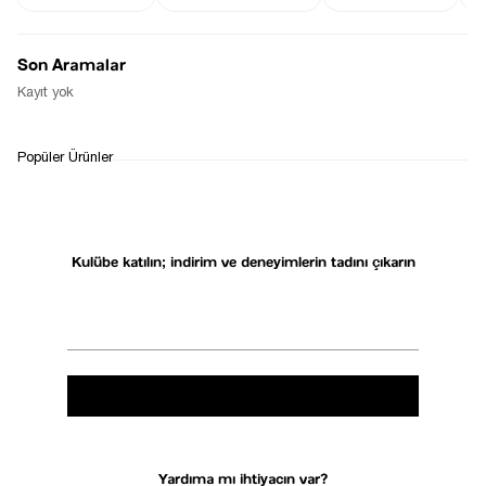
elbiseler, özel günlerinizi daha da unutulmaz kılar. 
Hem parlaklığı hem de şıklığı ile elbise tarzınızı 
Son Aramalar
yansıtan mükemmel bir seçim olacaktır.
Kayıt yok
Etiketler:
payetli elbise
Aralık 02, 2024
Popüler Ürünler
Listeye dön
Kulübe katılın; indirim ve deneyimlerin tadını çıkarın
Yardıma mı ihtiyacın var?