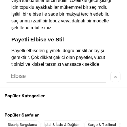
veya sandaletler tercih edilir. Özellikle gece şıklığı 
için topuklu ayakkabılar mükemmel bir seçimdir. 
Işıltılı bir elbise ile sade bir makyaj tercih edebilir, 
saçlarınızı zarif bir topuz veya dalgalı bir modelle 
şekillendirebilirsiniz.
Payetli Elbise ve Stil
Payetli elbiseleri giymek, doğru bir stil anlayışı 
gerektirir. Çok dikkat çekici olan payetler, vücut 
tipinizi ve kişisel tarzınızı yansıtacak şekilde 
seçilmelidir. Örneğin, daha ince bir siluete sahip 
✕
olanlar, vücuda oturan payetli elbiseleri tercih 
edebilirler. Eğer daha rahat bir görünüm arıyorsanız, 
rahat kesimlerdeki payetli elbiseleri tercih 
Popüler Kategoriler
edebilirsiniz.
Payetli elbise
, zarif ve şık bir görünüme sahip 
olmanızı sağlayan özel bir parçadır. Payetli elbiseler 
Popüler Sayfalar
her tarza uygun farklı seçeneklerle karşımıza çıkar. 
Sipariş Sorgulama
İptal & İade & Değişim
Kargo & Teslimat
Sı
Her yaştan kadının tercih edebileceği payetli 