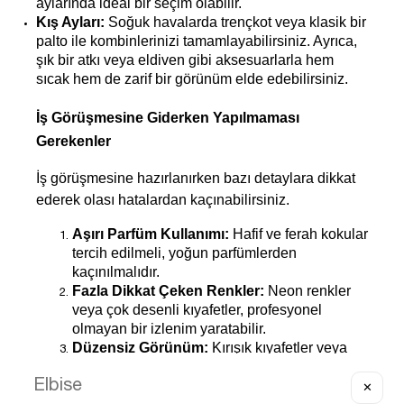
aylarında ideal bir seçim olabilir.
Kış Ayları:
 Soğuk havalarda trençkot veya klasik bir 
palto ile kombinlerinizi tamamlayabilirsiniz. Ayrıca, 
şık bir atkı veya eldiven gibi aksesuarlarla hem 
sıcak hem de zarif bir görünüm elde edebilirsiniz.
İş Görüşmesine Giderken Yapılmaması 
Gerekenler
İş görüşmesine hazırlanırken bazı detaylara dikkat 
ederek olası hatalardan kaçınabilirsiniz.
Aşırı Parfüm Kullanımı:
 Hafif ve ferah kokular 
tercih edilmeli, yoğun parfümlerden 
kaçınılmalıdır.
Fazla Dikkat Çeken Renkler:
 Neon renkler 
veya çok desenli kıyafetler, profesyonel 
olmayan bir izlenim yaratabilir.
Düzensiz Görünüm:
 Kırışık kıyafetler veya 
bakımsız ayakkabılar, ilk izlenimi olumsuz 
etkileyebilir.
✕