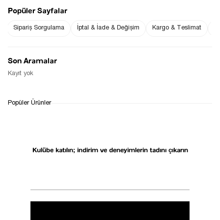
buluşmada hafif bir fondöten, maskara ve nude 
Popüler Sayfalar
tonlarda bir ruj ile taze ve canlı bir görünüm elde 
edebilirsiniz. Saçınızı doğal bir şekilde bırakabilir ya 
Sipariş Sorgulama
İptal & İade & Değişim
Kargo & Teslimat
Sı
da basit bir topuz veya dağınık bir atkuyruğu modeli 
tercih edebilirsiniz.
Son Aramalar
Kayıt yok
Etiketler:
İlk Buluşmada Ne Giyilir?
Ocak 16, 2025
Popüler Ürünler
Listeye dön
Kulübe katılın; indirim ve deneyimlerin tadını çıkarın