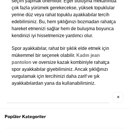
seçim yapmak önemlidir. Eğer buluşma mekanında 
çok fazla yürümek gerekecekse, yüksek topuklular 
yerine düz veya rahat topuklu ayakkabılar tercih 
edebilirsiniz. Bu, hem şıklığınızı bozmadan rahatça 
hareket etmenizi sağlar hem de buluşma boyunca 
kendinizi iyi hissetmenize yardımcı olur.
Spor ayakkabılar, rahat bir şıklık elde etmek için 
mükemmel bir seçenek olabilir.
Kadın jean 
pantolon
 ve oversize kazak kombiniyle rahatça 
spor ayakkabılar giyebilirsiniz. Ancak şıklığınızı 
vurgulamak için tercihinizi daha zarif ve şık 
ayakkabılardan yana da kullanabilirsiniz.
7. Saç ve Makyaj
✕
Kıyafetler kadar saç ve makyaj da büyük önem taşır. 
Popüler Kategoriler
Saç ve makyajın aşırıya kaçmaması, doğal ve 
özgün bir izlenim bırakmanıza yardımcı olacaktır. İlk 