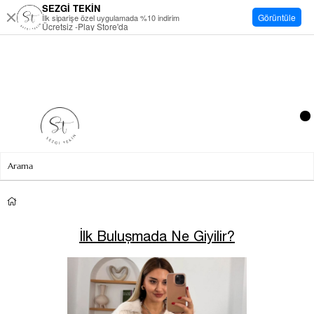
SEZGİ TEKİN
Görüntüle
İlk siparişe özel uygulamada %10 indirim
Ücretsiz -Play Store'da
İlk Buluşmada Ne Giyilir?