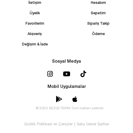
İletişim
Hesabım
Üyelik
Sepetim
Favorilerim
Sipariş Takip
Alışveriş
Ödeme
Değişim & İade
Sosyal Medya
Mobil Uygulamalar
© 2025 SEZGİ TEKİN Tüm hakları saklıdır
Gizlilik Politikası ve Çerezler
|
Satış Genel Şartları