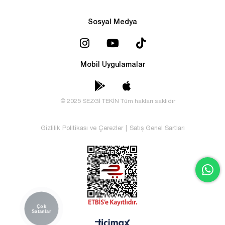
Sosyal Medya
Mobil Uygulamalar
© 2025 SEZGİ TEKİN Tüm hakları saklıdır
Gizlilik Politikası ve Çerezler
|
Satış Genel Şartları
Çok
Satanlar