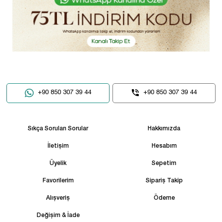
+90 850 307 39 44
+90 850 307 39 44
Sıkça Sorulan Sorular
Hakkımızda
İletişim
Hesabım
Üyelik
Sepetim
Favorilerim
Sipariş Takip
Alışveriş
Ödeme
Değişim & İade