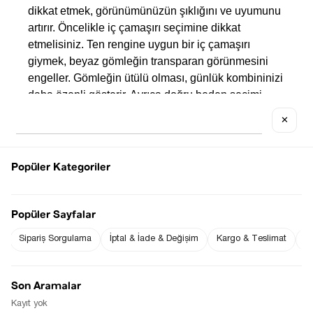
dikkat etmek, görünümünüzün şıklığını ve uyumunu 
artırır. Öncelikle iç çamaşırı seçimine dikkat 
etmelisiniz. Ten rengine uygun bir iç çamaşırı 
giymek, beyaz gömleğin transparan görünmesini 
engeller. Gömleğin ütülü olması, günlük kombininizi 
daha özenli gösterir. Ayrıca doğru beden seçimi 
oldukça önemlidir. 
✕
Çok dar ya da çok bol beyaz gömlekler, tarzınızı 
yansıtmak yerine sizi rahatsız edebilir. 
Alt giyimde
, 
Popüler Kategoriler
gömleğinizin rengine kontrast oluşturan parçalar 
tercih ederek kombininizi dengeleyebilirsiniz. 
Aksesuarlar konusunda ise minimal detaylar beyaz 
Popüler Sayfalar
gömlekle uyum sağlar. Zarif bir kolye, sade küpeler 
veya deri bir saat, kombininizi tamamlayacaktır. 
Sipariş Sorgulama
İptal & İade & Değişim
Kargo & Teslimat
Sı
Beyaz gömleğin çok yönlülüğü, doğru detaylarla 
birleştiğinde günlük şıklığınızı kolayca yükseltir.
Son Aramalar
Kayıt yok