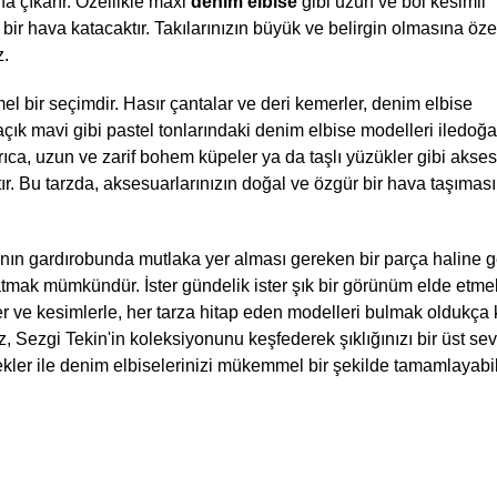
 çıkarır. Özellikle maxi 
denim elbise
 gibi uzun ve bol kesimli 
bir hava katacaktır. Takılarınızın büyük ve belirgin olmasına öze
z.
 bir seçimdir. Hasır çantalar ve deri kemerler, denim elbise 
çık mavi gibi pastel tonlarındaki denim elbise modelleri iledoğal
ca, uzun ve zarif bohem küpeler ya da taşlı yüzükler gibi aksesu
tır. Bu tarzda, aksesuarlarınızın doğal ve özgür bir hava taşıması
dının gardırobunda mutlaka yer alması gereken bir parça haline ge
ratmak mümkündür. İster gündelik ister şık bir görünüm elde etmek
r ve kesimlerle, her tarza hitap eden modelleri bulmak oldukça k
, Sezgi Tekin'in koleksiyonunu keşfederek şıklığınızı bir üst sev
ekler ile denim elbiselerinizi mükemmel bir şekilde tamamlayabili