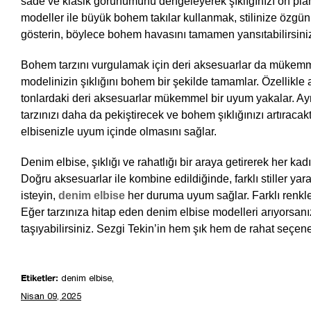
sade ve klasik görünümünü dengeleyerek şıklığınızı ön plana
modeller ile büyük bohem takılar kullanmak, stilinize özgün 
gösterin, böylece bohem havasını tamamen yansıtabilirsini
Bohem tarzını vurgulamak için deri aksesuarlar da mükemmel
modelinizin şıklığını bohem bir şekilde tamamlar. Özellikle a
tonlardaki deri aksesuarlar mükemmel bir uyum yakalar. Ayrı
tarzınızı daha da pekiştirecek ve bohem şıklığınızı artıracak
elbisenizle uyum içinde olmasını sağlar.
Denim elbise, şıklığı ve rahatlığı bir araya getirerek her ka
Doğru aksesuarlar ile kombine edildiğinde, farklı stiller ya
isteyin,
denim elbise
 her duruma uyum sağlar. Farklı renkle
Eğer tarzınıza hitap eden denim elbise modelleri arıyorsanız
taşıyabilirsiniz. Sezgi Tekin’in hem şık hem de rahat seçen
Etiketler:
denim elbise,
Nisan 09, 2025