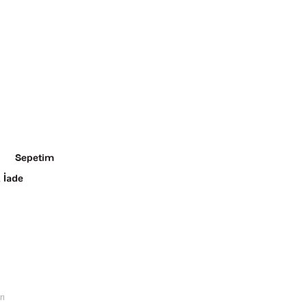
Sepetim
 İade
rı