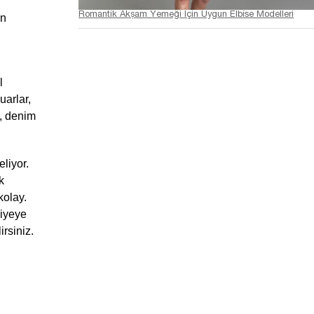
Romantik Akşam Yemeği İçin Uygun Elbise Modelleri
n 
 
arlar, 
, denim 
liyor. 
 
olay. 
iyeye 
rsiniz.