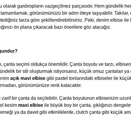
ru olarak gardıropların vazgeçilmez parçasıdır. Hem gündelik hem
 tamamlamak, görünümünüzü bir adım öteye taşıyabilir. Takılar, ç
diğiniz tarza göre şekillendirebilirsiniz. Peki, denim elbise ile 
ğınızı ön plana çıkaracak bazı önerilere göz atacağız.
ygundur?
, çanta seçimi oldukça önemlidir. Çanta boyutu ve tarzı, elbiseni
ndelik bir stil oluşturmak istiyorsanız, küçük omuz çantaları ya 
Denim 
açık mavi elbise 
gibi pastel tonlarındaki elbiseler ile küçük,
i bozmadan, görünümünüze renk katacaktır.
arif bir çanta da seçilebilir. Çanta boyutunun elbisenizin uzun
ol kesim
 maxi elbise
 ile büyük boy bir çanta, şıklığınızı dengele
 yemeği ya da davet gibi etkinliklerde, clutch çanta gibi küçük ama