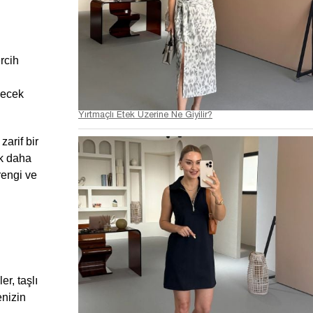
cih 
lecek 
Yırtmaçlı Etek Üzerine Ne Giyilir?
arif bir 
k daha 
engi ve 
, taşlı 
nizin 