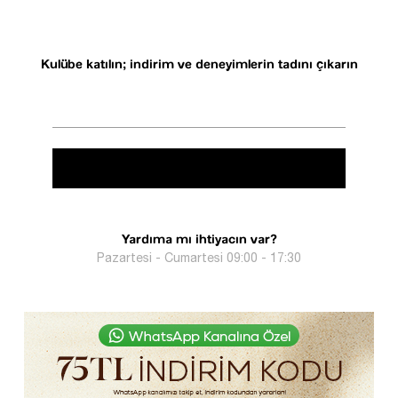
Kulübe katılın; indirim ve deneyimlerin tadını çıkarın
Yardıma mı ihtiyacın var?
Pazartesi - Cumartesi 09:00 - 17:30