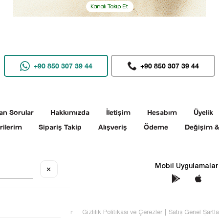
+90 850 307 39 44
+90 850 307 39 44
an Sorular
Hakkımızda
İletişim
Hesabım
Üyelik
rilerim
Sipariş Takip
Alışveriş
Ödeme
Değişim &
Sosyal Medya
Mobil Uygulamalar
✕
TEKİN Tüm hakları saklıdır
Gizlilik Politikası ve Çerezler
|
Satış Genel Şartla