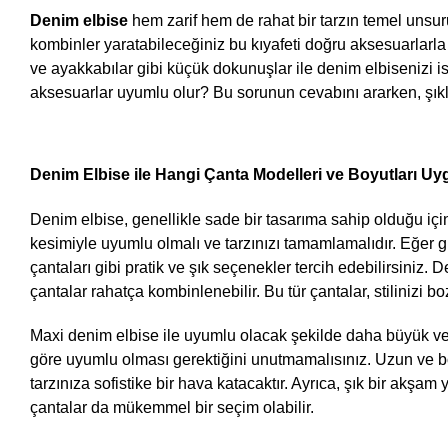
Denim elbise
 hem zarif hem de rahat bir tarzın temel unsu
kombinler yaratabileceğiniz bu kıyafeti doğru aksesuarlarla
ve ayakkabılar gibi küçük dokunuşlar ile denim elbisenizi iste
aksesuarlar uyumlu olur? Bu sorunun cevabını ararken, şıklı
Denim Elbise ile Hangi Çanta Modelleri ve Boyutları U
Denim elbise, genellikle sade bir tasarıma sahip olduğu için
kesimiyle uyumlu olmalı ve tarzınızı tamamlamalıdır. Eğer gü
çantaları gibi pratik ve şık seçenekler tercih edebilirsiniz. 
çantalar rahatça kombinlenebilir. Bu tür çantalar, stiliniz
Maxi denim elbise ile uyumlu olacak şekilde daha büyük ve z
göre uyumlu olması gerektiğini unutmamalısınız. Uzun ve b
tarzınıza sofistike bir hava katacaktır. Ayrıca, şık bir akşam
çantalar da mükemmel bir seçim olabilir.