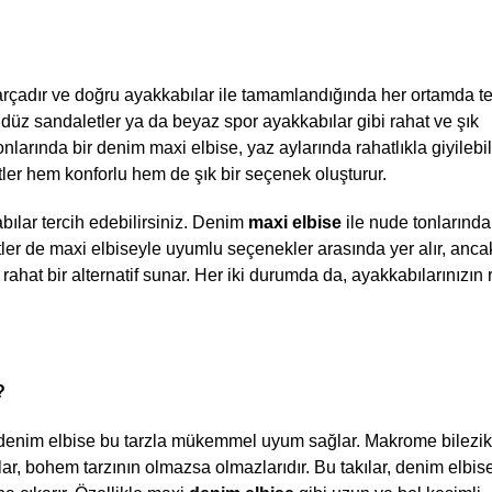
 parçadır ve doğru ayakkabılar ile tamamlandığında her ortamda ter
 düz sandaletler ya da beyaz spor ayakkabılar gibi rahat ve şık 
tonlarında bir denim maxi elbise, yaz aylarında rahatlıkla giyilebi
letler hem konforlu hem de şık bir seçenek oluşturur.
ılar tercih edebilirsiniz. Denim 
maxi elbise
 ile nude tonlarında z
etler de maxi elbiseyle uyumlu seçenekler arasında yer alır, anca
rahat bir alternatif sunar. Her iki durumda da, ayakkabılarınızın r
?
 denim elbise bu tarzla mükemmel uyum sağlar. Makrome bilezikler
lar, bohem tarzının olmazsa olmazlarıdır. Bu takılar, denim elbise