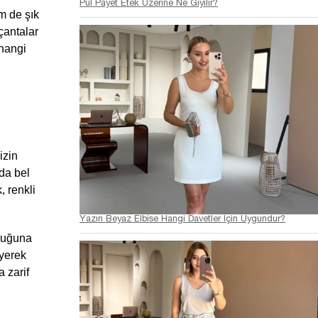
Pul Payet Etek Üzerine Ne Giyilir?
 de şık 
antalar 
hangi 
zin 
da bel 
 renkli 
Yazın Beyaz Elbise Hangi Davetler İçin Uygundur?
luğuna 
yerek 
 zarif 