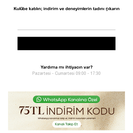
Kulübe katılın; indirim ve deneyimlerin tadını çıkarın
Yardıma mı ihtiyacın var?
Pazartesi - Cumartesi 09:00 - 17:30