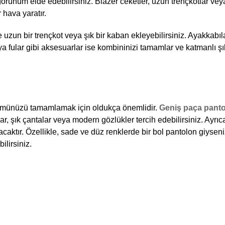
rünüm elde edebilirsiniz. Blazer ceketler, uzun trençkotlar veya
 hava yaratır.
e uzun bir trençkot veya şık bir kaban ekleyebilirsiniz. Ayakkabıla
eya fular gibi aksesuarlar ise kombininizi tamamlar ve katmanlı şıkl
ümünüzü tamamlamak için oldukça önemlidir.
 Geniş paça panto
lar, şık çantalar veya modern gözlükler tercih edebilirsiniz. Ayrıca,
caktır. Özellikle, sade ve düz renklerde bir bol pantolon giyseniz
ilirsiniz. 