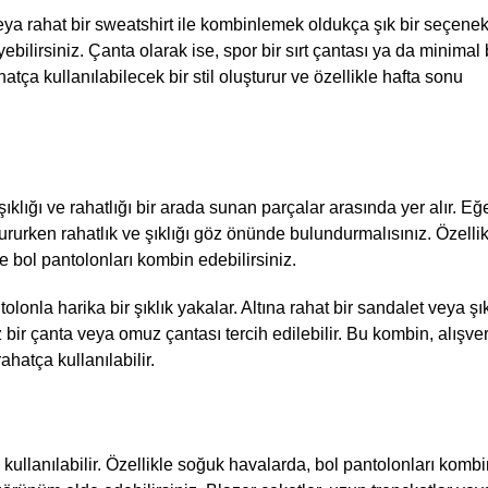
eya rahat bir sweatshirt ile kombinlemek oldukça şık bir seçenek
Kaydet
ebilirsiniz. Çanta olarak ise, spor bir sırt çantası ya da minimal b
tça kullanılabilecek bir stil oluşturur ve özellikle hafta sonu 
tarafından geliştirilmiştir.
klığı ve rahatlığı bir arada sunan parçalar arasında yer alır. Eğe
tururken rahatlık ve şıklığı göz önünde bulundurmalısınız. Özellik
le bol pantolonları kombin edebilirsiniz.
lonla harika bir şıklık yakalar. Altına rahat bir sandalet veya şık 
r çanta veya omuz çantası tercih edilebilir. Bu kombin, alışver
hatça kullanılabilir.
e kullanılabilir. Özellikle soğuk havalarda, bol pantolonları kombi