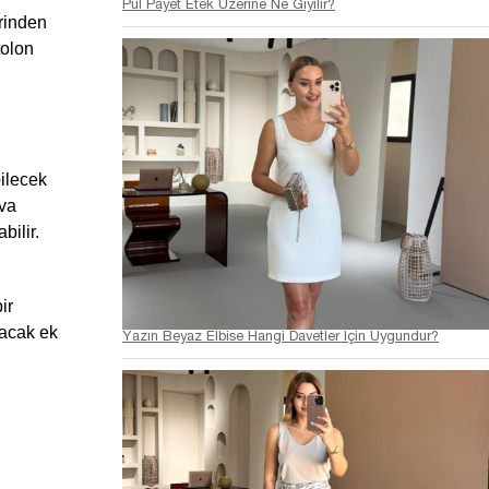
Pul Payet Etek Üzerine Ne Giyilir?
inden 
olon 
ilecek 
va 
ilir. 
r 
acak ek 
Yazın Beyaz Elbise Hangi Davetler İçin Uygundur?