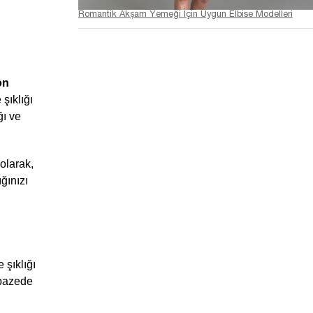
Romantik Akşam Yemeği İçin Uygun Elbise Modelleri
on
ıklığı 
ı ve 
olarak, 
ğınızı 
şıklığı 
pazede 