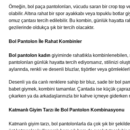
Örneğin, bol paça pantolonları, vücudu saran bir crop top v
olabilir. Altına rahat bir spor ayakkabı veya topuklu botlar giy
omuz çantası tercih edilebilir. Bu kombin, günlük hayatta raha
gezilerinde oldukça şık bir tercih olacaktır.
Bol Pantolon İle Rahat Kombinler
Bol pantolon kadın 
giyiminde rahatlıkla kombinlenebilen, şı
pantolonları günlük hayatta tercih ediyorsanız, stilinizi oluş
aylarında, renkli ve desenli bluzlar, tişörtler veya gömlekler
Desenli ya da canlı renklere sahip bir bluz, sade bir bol panto
babet giymek, kombini tamamlar. Çantada ise küçük çapraz bi
çıkarken ya da arkadaşlarınızla bir kahve içmeye giderken ra
Katmanlı Giyim Tarzı ile Bol Pantolon Kombinasyonu
Katmanlı giyim tarzı, bol pantolonlarla da çok şık bir şekild