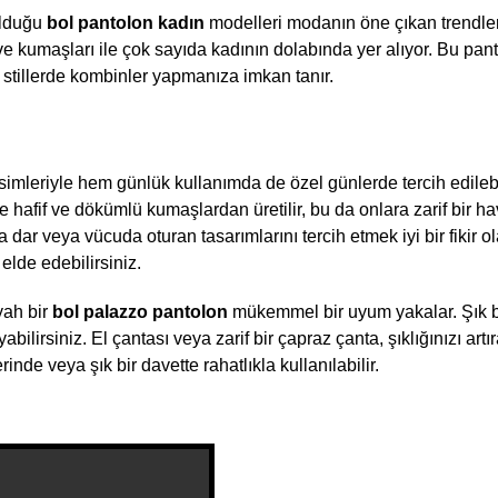
olduğu 
bol pantolon kadın 
modelleri modanın öne çıkan trendler
ı ve kumaşları ile çok sayıda kadının dolabında yer alıyor. Bu pant
ı stillerde kombinler yapmanıza imkan tanır.
esimleriyle hem günlük kullanımda de özel günlerde tercih edileb
afif ve dökümlü kumaşlardan üretilir, bu da onlara zarif bir ha
r veya vücuda oturan tasarımlarını tercih etmek iyi bir fikir olab
elde edebilirsiniz.
yah bir
 bol palazzo pantolon
 mükemmel bir uyum yakalar. Şık bi
ilirsiniz. El çantası veya zarif bir çapraz çanta, şıklığınızı artır
inde veya şık bir davette rahatlıkla kullanılabilir.