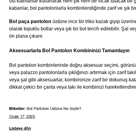
üst katmanlar kullanarak hem şık hem de sıcak tutacak bir gö
kabanlar, bol pantolonlarla kombinlendiğinde zarif ve şık bir
Bol paça pantolon 
üstüne ince bir triko kazak giyip üzerin
olarak topuklu botlar veya şık bir bot tercih edilebilir. Şal v
ön plana çıkarır.
Aksesuarlarla Bol Pantolon Kombininizi Tamamlayın
Bol pantolon kombinlerinde doğru aksesuar seçimi, görün
veya palazzo pantolonlarla şıklığınızı artırmak için zarif takı
veya şal gibi aksesuarlar, kombininize zarif bir dokunuş kata
dikkat çekici bir çanta veya takı ile kombinizi hareketlendireb
Etiketler:
Bol Pantolon Üstüne Ne Giyilir?
Ocak 17, 2025
Listeye dön