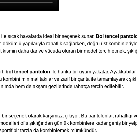
×
Bültenimize Abone Olun,
Fırsatları İlk Siz Yakalayın!
ile sıcak havalarda ideal bir seçenek sunar. 
Bol tencel pantol
, dökümlü yapılarıyla rahatlık sağlarken, doğru üst kombinleriyle ş
İndirim ve fırsatlardan ilk sizin haberiniz olsun, kayıt
t kısmın daha dar ve vücuda oturan bir model tercih etmek, şıklığ
olun ve avantajlardan yararlanın!
t, 
bol tencel pantolon 
ile harika bir uyum yakalar. Ayakkabılar 
u kombini minimal takılar ve zarif bir çanta ile tamamlayarak şıklı
anımda hem de akşam gezilerinde rahatça tercih edilebilir.
r seçenek olarak karşımıza çıkıyor. Bu pantolonlar, rahatlığı ve 
Kampanya, duyuru ve bilgilendirmelerden E-Posta,
modelleri ofis şıklığından günlük kombinlere kadar geniş bir yel
WhatsApp ve SMS yoluyla haberdar olmak istediğimi
n sportif bir tarzla da kombinlemek mümkündür.
belirtiyorum.
Aydınlatma metni için tıklayın
.