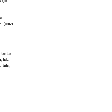
 şık 
r 
ığınızı 
lonlar
 fular 
 bile, 