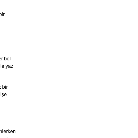
 
ir 
r bol 
le yaz 
bir 
işe 
nlerken 