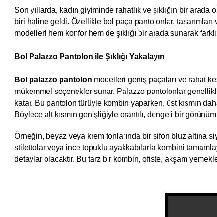
Son yıllarda, kadın giyiminde rahatlık ve şıklığın bir arada 
biri haline geldi. Özellikle bol paça pantolonlar, tasarımlar
modelleri hem konfor hem de şıklığı bir arada sunarak farkl
Bol Palazzo Pantolon ile Şıklığı Yakalayın
Bol palazzo pantolon
 modelleri geniş paçaları ve rahat k
mükemmel seçenekler sunar. Palazzo pantolonlar genellikle h
katar. Bu pantolon türüyle kombin yaparken, üst kısmın daha da
Böylece alt kısmın genişliğiyle orantılı, dengeli bir görünüm 
Örneğin, beyaz veya krem tonlarında bir şifon bluz altına si
stilettolar veya ince topuklu ayakkabılarla kombini tamamlayab
detaylar olacaktır. Bu tarz bir kombin, ofiste, akşam yemekler