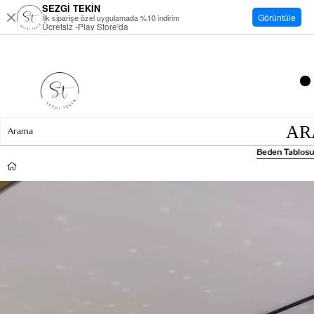
SEZGİ TEKİN
Görüntüle
İlk siparişe özel uygulamada %10 indirim
Ücretsiz -Play Store'da
Beden Tablosu