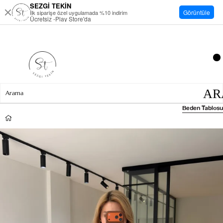
SEZGİ TEKİN
Görüntüle
İlk siparişe özel uygulamada %10 indirim
Ücretsiz -Play Store'da
Beden Tablosu