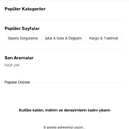
Ürün Kumaş Bilgisi : % -
Ürün Boyu ;
Popüler Kategoriler
STD beden : 54 cm ( +/- 2 cm )
Ürün Ölçüleri;
STD beden :Omuz: 37 cm ( +/- 2 cm )-Göğüs: 41 cm ( +/- 2 cm
)
Popüler Sayfalar
Fiyat Düşünce
Gelince Haber Ver
Haber Ver
Sipariş Sorgulama
İptal & İade & Değişim
Kargo & Teslimat
Sı
Son Aramalar
Kayıt yok
WHATSAPP
TESLİMAT
İADE&DEĞİŞİM
Popüler Ürünler
DESTEK
SÜRECİ
Kulübe katılın; indirim ve deneyimlerin tadını çıkarın