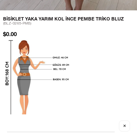
BISIKLET YAKA YARIM KOL İNCE PEMBE TRIKO BLUZ
(BLZ-0265-PMB)
$0.00
✕
Sezgi Hanım ın beden ölçüleri tablodaki gibi olup tanıtımda
kullanılan Standart (STD) Bedendir.
S M ve L bedenler ile uyumludur.