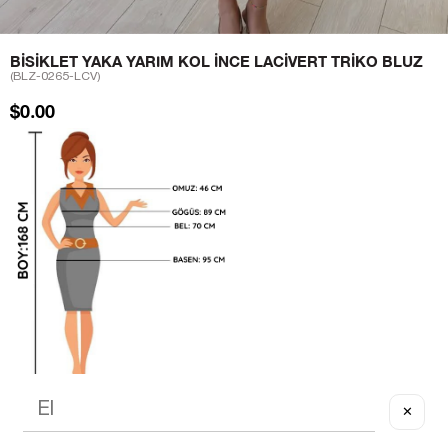
BISIKLET YAKA YARIM KOL İNCE LACIVERT TRIKO BLUZ
(BLZ-0265-LCV)
$0.00
✕
Sezgi Hanım ın beden ölçüleri tablodaki gibi olup tanıtımda
kullanılan Standart (STD) Bedendir.
S M ve L bedenler ile uyumludur.