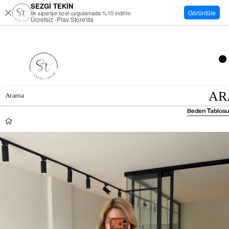
SEZGİ TEKİN
Görüntüle
İlk siparişe özel uygulamada %10 indirim
Ücretsiz -Play Store'da
Beden Tablosu