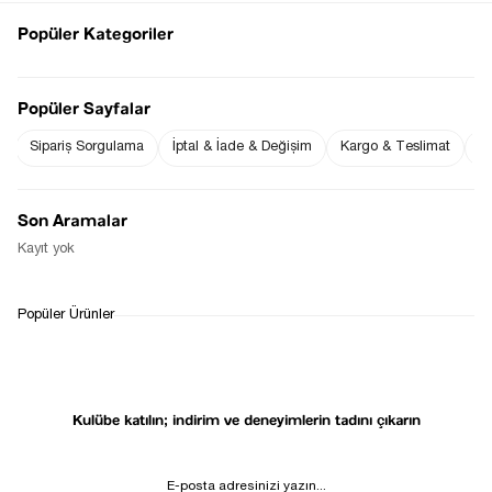
Ürün Kumaş Bilgisi : % -
Ürün Boyu ;
Popüler Kategoriler
STD beden : 54 cm ( +/- 2 cm )
Ürün Ölçüleri;
STD beden :Omuz: 37 cm ( +/- 2 cm )-Göğüs: 41 cm ( +/- 2 cm
)
Popüler Sayfalar
Fiyat Düşünce
Gelince Haber Ver
Haber Ver
Sipariş Sorgulama
İptal & İade & Değişim
Kargo & Teslimat
Sı
Son Aramalar
Kayıt yok
WHATSAPP
TESLİMAT
İADE&DEĞİŞİM
Popüler Ürünler
DESTEK
SÜRECİ
Kulübe katılın; indirim ve deneyimlerin tadını çıkarın