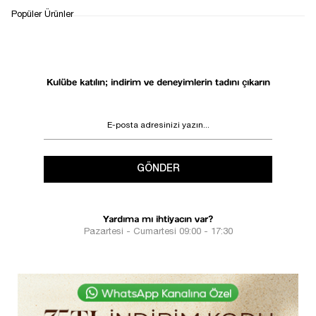
WHATSAPP
TESLİMAT
İADE&DEĞİŞİM
Popüler Ürünler
DESTEK
SÜRECİ
Kulübe katılın; indirim ve deneyimlerin tadını çıkarın
GÖNDER
Yardıma mı ihtiyacın var?
Pazartesi - Cumartesi 09:00 - 17:30