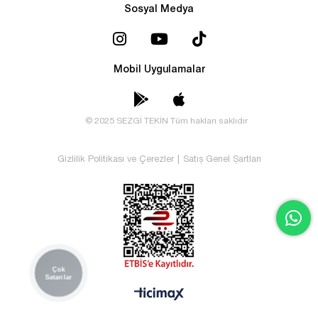
Sosyal Medya
Mobil Uygulamalar
© 2025 SEZGİ TEKİN Tüm hakları saklıdır
Gizlilik Politikası ve Çerezler
|
Satış Genel Şartları
Çok
Satanlar