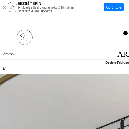
SEZGİ TEKİN
Görüntüle
İlk siparişe özel uygulamada %10 indirim
Ücretsiz -Play Store'da
Beden Tablosu