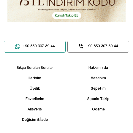
+90 850 307 39 44
+90 850 307 39 44
Sıkça Sorulan Sorular
Hakkımızda
İletişim
Hesabım
Üyelik
Sepetim
Favorilerim
Sipariş Takip
Alışveriş
Ödeme
Değişim & İade