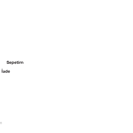
Sepetim
 İade
rı