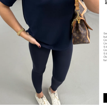
Se
ku
Ür
Ür
S 
Ür
S 
Öl
far