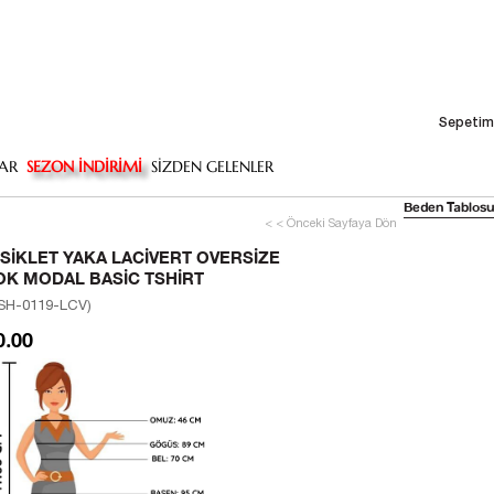
Sepetim
AR
SEZON İNDİRİMİ
SİZDEN GELENLER
Beden Tablosu
< < Önceki Sayfaya Dön
ISIKLET YAKA LACIVERT OVERSIZE
OK MODAL BASIC TSHIRT
SH-0119-LCV)
0.00