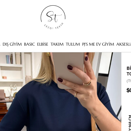
M
DIŞ GİYİM
BASIC
ELBİSE
TAKIM
TULUM
PJ'S ME EV GİYİM
AKSESU
B
T
(T
$