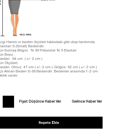
zgi Hanım ın beden ölçüleri tablodaki gibi olup tanıtımda
llanılan S (Small) Bedendir.
ün Kumaş Bilgisi : % 95 Polyester % 5 Elastan
ün Boyu ;
beden : 64 cm ( +/- 2 cm )
ün Ölçüleri;
beden :Omuz: 47 cm ( +/- 2 cm )-Göğüs: 52 cm ( +/- 2 cm )
çü Alınan Beden S-36 Bedendir. Bedenler arasında 1-2 cm
klılık vardır.
Fiyat Düşünce Haber Ver
Gelince Haber Ver