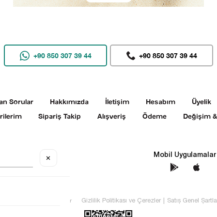
+90 850 307 39 44
+90 850 307 39 44
an Sorular
Hakkımızda
İletişim
Hesabım
Üyelik
rilerim
Sipariş Takip
Alışveriş
Ödeme
Değişim &
Sosyal Medya
Mobil Uygulamalar
✕
TEKİN Tüm hakları saklıdır
Gizlilik Politikası ve Çerezler
|
Satış Genel Şartla