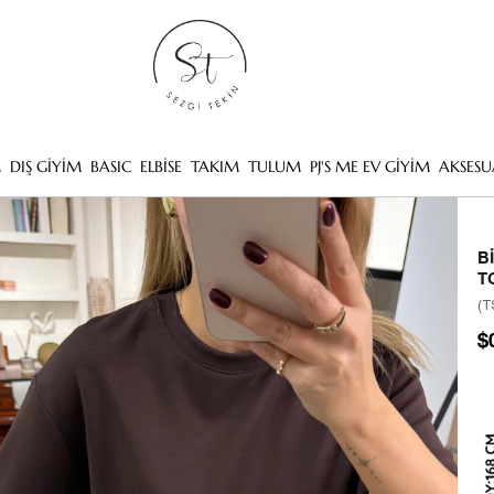
M
DIŞ GİYİM
BASIC
ELBİSE
TAKIM
TULUM
PJ'S ME EV GİYİM
AKSESU
B
T
(T
$