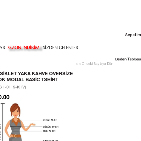
Sepetim
AR
SEZON İNDİRİMİ
SİZDEN GELENLER
Beden Tablosu
< < Önceki Sayfaya Dön
ISIKLET YAKA KAHVE OVERSIZE
OK MODAL BASIC TSHIRT
SH-0119-KHV)
0.00