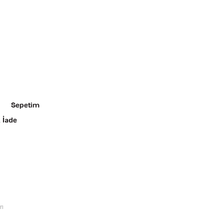
Sepetim
 İade
rı