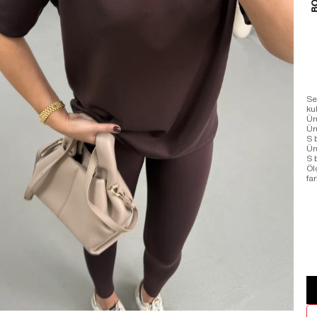
Se
ku
Ür
Ür
S 
Ür
S 
Öl
far