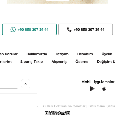
+90 850 307 39 44
+90 850 307 39 44
an Sorular
Hakkımızda
İletişim
Hesabım
Üyelik
rilerim
Sipariş Takip
Alışveriş
Ödeme
Değişim &
Sosyal Medya
Mobil Uygulamalar
✕
TEKİN Tüm hakları saklıdır
Gizlilik Politikası ve Çerezler
|
Satış Genel Şartla