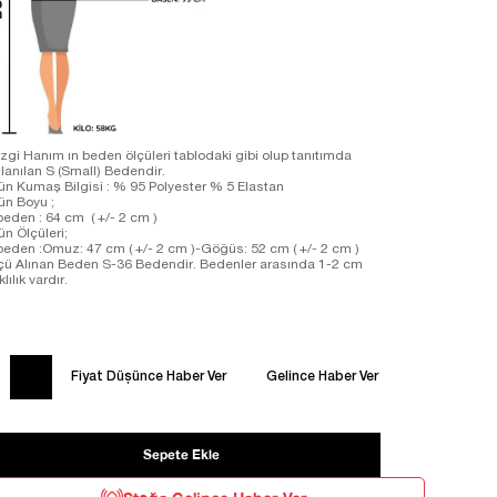
zgi Hanım ın beden ölçüleri tablodaki gibi olup tanıtımda
llanılan S (Small) Bedendir.
ün Kumaş Bilgisi : % 95 Polyester % 5 Elastan
ün Boyu ;
beden : 64 cm ( +/- 2 cm )
ün Ölçüleri;
beden :Omuz: 47 cm ( +/- 2 cm )-Göğüs: 52 cm ( +/- 2 cm )
çü Alınan Beden S-36 Bedendir. Bedenler arasında 1-2 cm
klılık vardır.
Fiyat Düşünce Haber Ver
Gelince Haber Ver