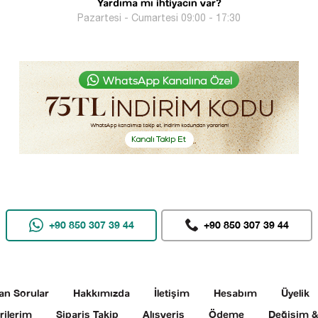
Yardıma mı ihtiyacın var?
Pazartesi - Cumartesi 09:00 - 17:30
+90 850 307 39 44
+90 850 307 39 44
an Sorular
Hakkımızda
İletişim
Hesabım
Üyelik
rilerim
Sipariş Takip
Alışveriş
Ödeme
Değişim &