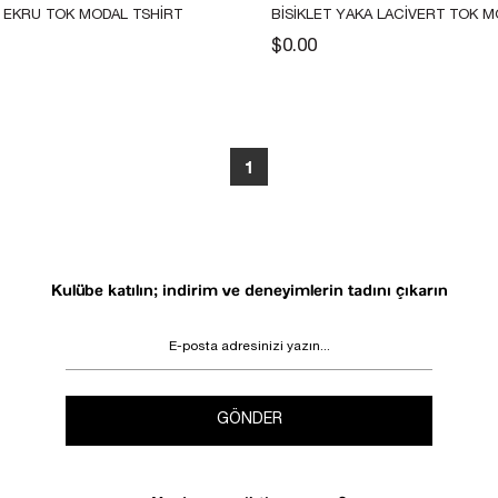
A EKRU TOK MODAL TSHIRT
BISIKLET YAKA LACIVERT TOK M
TSHIRT 
$0.00
1
Kulübe katılın; indirim ve deneyimlerin tadını çıkarın
GÖNDER