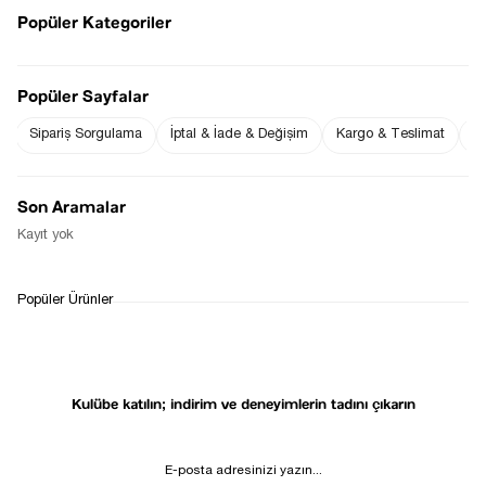
Popüler Kategoriler
Sezgi Hanım ın beden ölçüleri tablodaki gibi olup tanıtımda
Popüler Sayfalar
kullanılan S (Small) Bedendir.
Ürün Boyu : 123 cm ( +/- 2 cm )
Ürün Ölçüleri
Sipariş Sorgulama
İptal & İade & Değişim
Kargo & Teslimat
Sı
Göğüs: 39 cm ( +/- 2 cm )
Bel : 33 cm ( +/- 2 cm )
Fiyat Düşünce
Gelince Haber Ver
Son Aramalar
Haber Ver
Kayıt yok
WHATSAPP
TESLİMAT
İADE&DEĞİŞİM
Popüler Ürünler
DESTEK
SÜRECİ
Kulübe katılın; indirim ve deneyimlerin tadını çıkarın