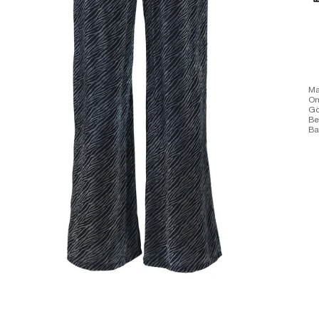
Ma
Om
Gö
Be
Ba