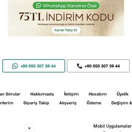
+90 850 307 39 44
+90 850 307 39 44
an Sorular
Hakkımızda
İletişim
Hesabım
Üyelik
rilerim
Sipariş Takip
Alışveriş
Ödeme
Değişim &
Sosyal Medya
Mobil Uygulamalar
✕