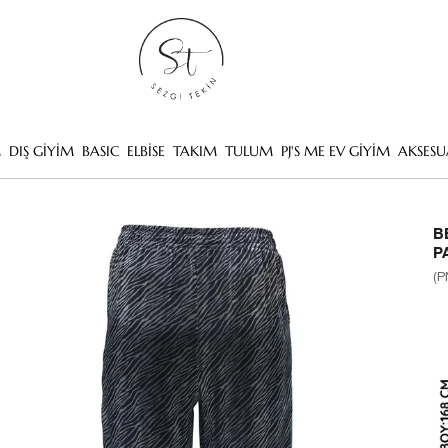
M
DIŞ GİYİM
BASIC
ELBİSE
TAKIM
TULUM
PJ'S ME EV GİYİM
AKSESU
B
P
(P