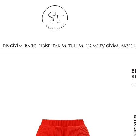
M
DIŞ GİYİM
BASIC
ELBİSE
TAKIM
TULUM
PJ'S ME EV GİYİM
AKSESU
B
K
(E