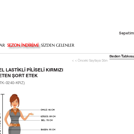
Sepetim
AR
SEZON İNDİRİMİ
SİZDEN GELENLER
Beden Tablosu
< < Önceki Sayfaya Dön
EL LASTIKLI PILISELI KIRMIZI
ETEN ŞORT ETEK
TK-0240-KRZ)