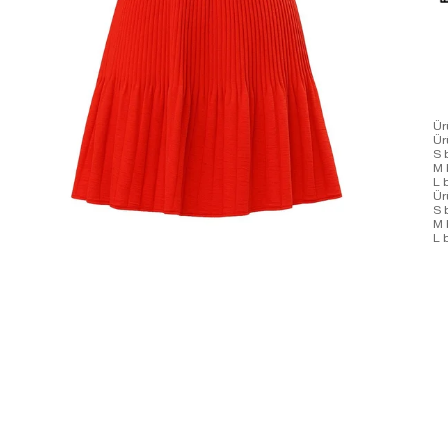
Ür
Ür
S 
M 
L 
Ür
S 
M 
L 