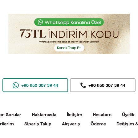
+90 850 307 39 44
+90 850 307 39 44
an Sorular
Hakkımızda
İletişim
Hesabım
Üyelik
rilerim
Sipariş Takip
Alışveriş
Ödeme
Değişim &