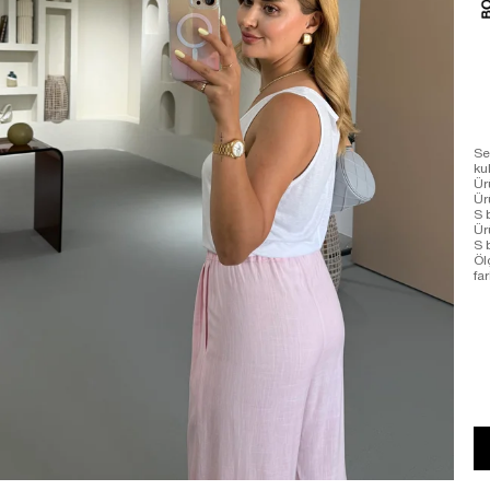
Se
ku
Ür
Ü
S 
Ür
S 
Öl
far