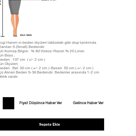
zgi Hanım ın beden ölçüleri tablodaki gibi olup tanıtımda
llanılan S (Small) Bedendir.
ün Kumaş Bilgisi : % 80 Viskoz-Reyon % 20 Linen
rün Boyu ;
beden : 107 cm ( +/- 2 cm )
ün Ölçüleri;
beden : Bel: 30 cm ( +/- 2 cm )-Basen: 50 cm ( +/- 2 cm )
çü Alınan Beden S-36 Bedendir. Bedenler arasında 1-2 cm
klılık vardır.
Fiyat Düşünce Haber Ver
Gelince Haber Ver