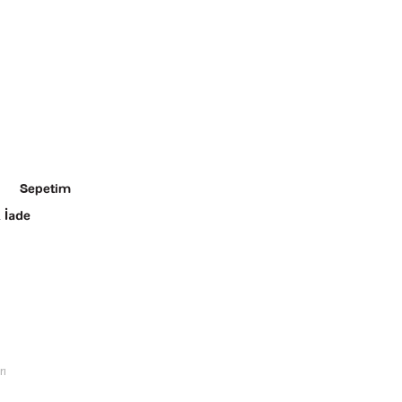
Sepetim
 İade
rı