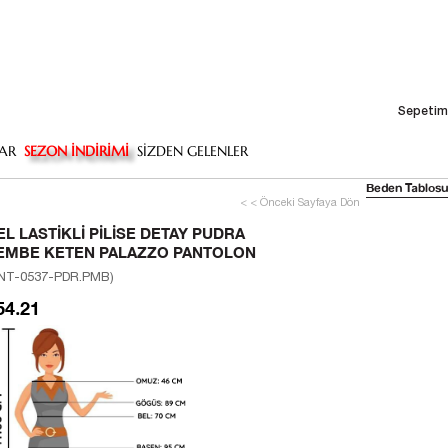
Sepetim
AR
SEZON İNDİRİMİ
SİZDEN GELENLER
Beden Tablosu
< < Önceki Sayfaya Dön
EL LASTIKLI PILISE DETAY PUDRA
EMBE KETEN PALAZZO PANTOLON
NT-0537-PDR.PMB)
54.21