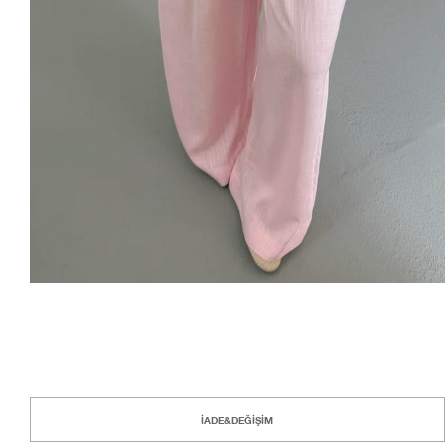
İADE&DEĞİŞİM