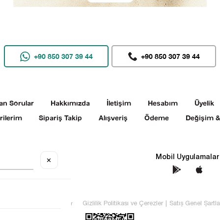
+90 850 307 39 44
+90 850 307 39 44
an Sorular
Hakkımızda
İletişim
Hesabım
Üyelik
rilerim
Sipariş Takip
Alışveriş
Ödeme
Değişim &
Sosyal Medya
Mobil Uygulamalar
✕
TEKİN Tüm hakları saklıdır
Gizlilik Politikası ve Çerezler
|
Satış Genel Şartla