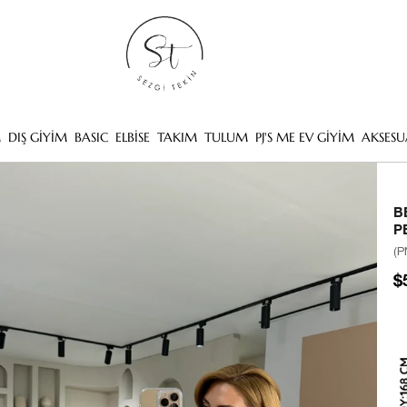
M
DIŞ GİYİM
BASIC
ELBİSE
TAKIM
TULUM
PJ'S ME EV GİYİM
AKSESU
B
P
(P
$