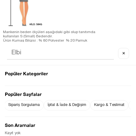
Mankenin beden ölçüleri aşağıdaki gibi olup tanıtımda
kullanılan S (Small) Bedendir.
Ürün Kumaş Bilgisi : % 80 Polyester % 20 Pamuk
Ürün Boyu ;
S beden : 128 cm ( +/- 2 cm )
✕
Ürün Ölçüleri;
S beden : Omuz: 45 cm ( +/- 2 cm )-Göğüs: 48 cm ( +/- 2 cm )-
Bel: 36 cm ( +/- 2 cm )
Ölçü Alınan Beden S-36 Bedendir. Bedenler arasında 1-2 cm
farklılık vardır.
Popüler Kategoriler
Mankenin Ölçüleri;
Omuz: 43 cm
Göğüs: 84 cm
Bel: 65 cm
Basen: 97 cm
Popüler Sayfalar
Sipariş Sorgulama
İptal & İade & Değişim
Fiyat Düşünce
Kargo & Teslimat
Sı
Gelince Haber Ver
Haber Ver
Son Aramalar
Kayıt yok