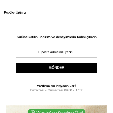
WHATSAPP
TESLİMAT
İADE&DEĞİŞİM
Popüler Ürünler
DESTEK
SÜRECİ
Kulübe katılın; indirim ve deneyimlerin tadını çıkarın
GÖNDER
Yardıma mı ihtiyacın var?
Pazartesi - Cumartesi 09:00 - 17:30