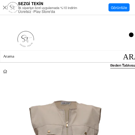
SEZGİ TEKİN
Görüntüle
İlk siparişe özel uygulamada %10 indirim
Ücretsiz -Play Store'da
Beden Tablosu