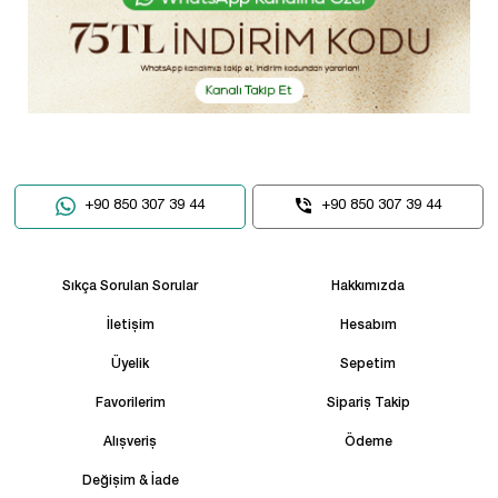
+90 850 307 39 44
+90 850 307 39 44
Sıkça Sorulan Sorular
Hakkımızda
İletişim
Hesabım
Üyelik
Sepetim
Favorilerim
Sipariş Takip
Alışveriş
Ödeme
Değişim & İade