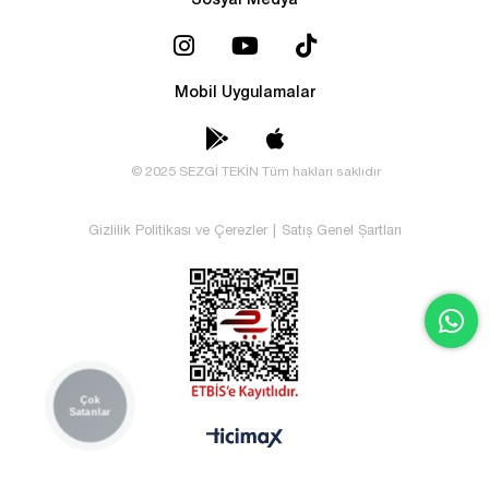
Sosyal Medya
Mobil Uygulamalar
© 2025 SEZGİ TEKİN Tüm hakları saklıdır
Gizlilik Politikası ve Çerezler
|
Satış Genel Şartları
Çok
Satanlar