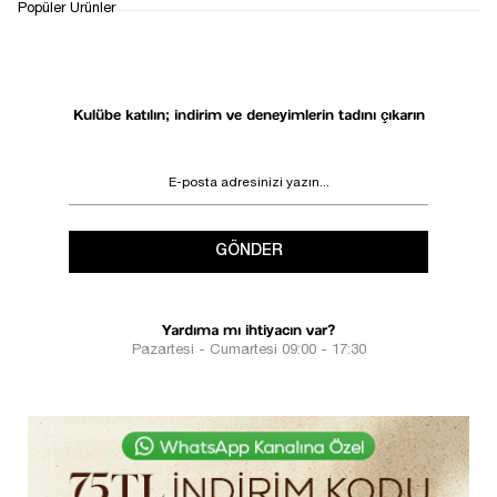
İADE&DEĞİŞİM
Popüler Ürünler
DESTEK
SÜRECİ
Kulübe katılın; indirim ve deneyimlerin tadını çıkarın
GÖNDER
Yardıma mı ihtiyacın var?
Pazartesi - Cumartesi 09:00 - 17:30