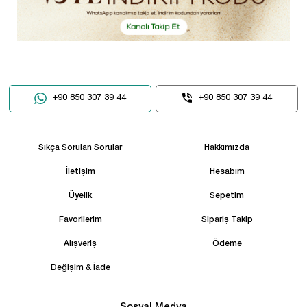
+90 850 307 39 44
+90 850 307 39 44
Sıkça Sorulan Sorular
Hakkımızda
İletişim
Hesabım
Üyelik
Sepetim
Favorilerim
Sipariş Takip
Alışveriş
Ödeme
Değişim & İade