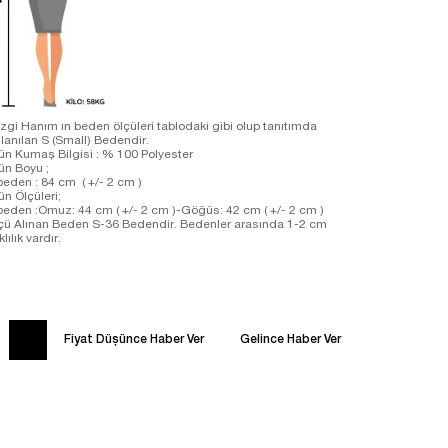
zgi Hanım ın beden ölçüleri tablodaki gibi olup tanıtımda
llanılan S (Small) Bedendir.
ün Kumaş Bilgisi : % 100 Polyester
rün Boyu ;
beden : 84 cm ( +/- 2 cm )
ün Ölçüleri;
beden :Omuz: 44 cm ( +/- 2 cm )-Göğüs: 42 cm ( +/- 2 cm )
çü Alınan Beden S-36 Bedendir. Bedenler arasında 1-2 cm
klılık vardır.
Fiyat Düşünce Haber Ver
Gelince Haber Ver