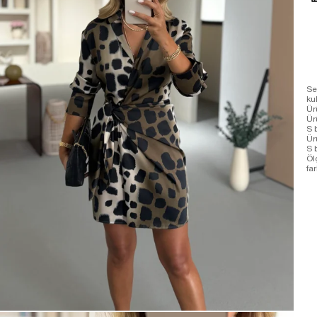
Se
ku
Ür
Ü
S 
Ür
S 
Öl
far