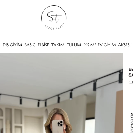
M
DIŞ GİYİM
BASIC
ELBİSE
TAKIM
TULUM
PJ'S ME EV GİYİM
AKSESU
B
S
(E