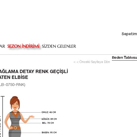
Sepetim
AR
SEZON İNDİRİMİ
SİZDEN GELENLER
Beden Tablosu
< < Önceki Sayfaya Dön
AĞLAMA DETAY RENK GEÇIŞLI
ATEN ELBISE
LB-0750-RNK)