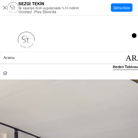
SEZGİ TEKİN
Görüntüle
İlk siparişe özel uygulamada %10 indirim
Ücretsiz -Play Store'da
Beden Tablosu