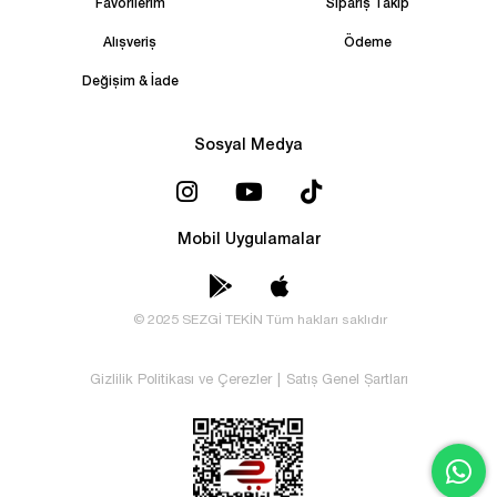
Favorilerim
Sipariş Takip
Alışveriş
Ödeme
Değişim & İade
Sosyal Medya
Mobil Uygulamalar
© 2025 SEZGİ TEKİN Tüm hakları saklıdır
Gizlilik Politikası ve Çerezler
|
Satış Genel Şartları