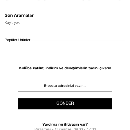
Stoğa Gelince Haber Ver
Son Aramalar
Kayıt yok
WHATSAPP
TESLİMAT
İADE&DEĞİŞİM
Popüler Ürünler
DESTEK
SÜRECİ
Kulübe katılın; indirim ve deneyimlerin tadını çıkarın
GÖNDER
Yardıma mı ihtiyacın var?
Pazartesi - Cumartesi 09:00 - 17:30