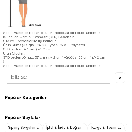
Sezgi Hanım ın beden ölçüleri tablodaki gibi olup tanıtımda
kullanılan Gömlek Standart (STD) Bedendir.
S M ve L bedenler ile uyumludur.
Ürün Kumaş Bilgisi : % 69 Liyosel % 31 Polyester
STD beden : 47 cm ( +/- 2 cm )
Ürün Ölçüleri;
STD beden :Omuz: 57 cm ( +/- 2 cm )-Göğüs: 55 cm ( +/- 2 cm
)
Sezgi Hanım ın beden ölçüleri tablodaki gibi olup tanıtımda
kullanılan Elbise S (Small) Bedendir.
Ürün Boyu ;
✕
S beden : 115 cm ( +/- 2 cm )
Ürün Ölçüleri;
S beden :Omuz: 27 cm ( +/- 2 cm )-Göğüs: 42 cm ( +/- 2 cm )-
Bel: 44 cm ( +/- 2 cm )
Ölçü Alınan Beden S-36 Bedendir. Bedenler arasında 1-2 cm
Popüler Kategoriler
farklılık vardır.
Fiyat Düşünce
Gelince Haber Ver
Haber Ver
Popüler Sayfalar
Sipariş Sorgulama
İptal & İade & Değişim
Kargo & Teslimat
Sı