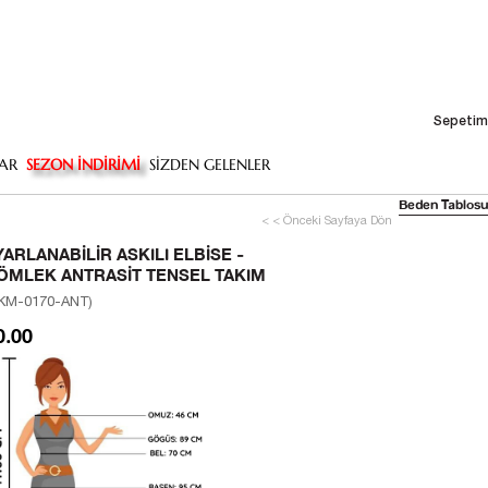
Sepetim
AR
SEZON İNDİRİMİ
SİZDEN GELENLER
Beden Tablosu
< < Önceki Sayfaya Dön
YARLANABILIR ASKILI ELBISE -
ÖMLEK ANTRASIT TENSEL TAKIM
KM-0170-ANT)
0.00