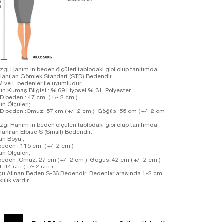
zgi Hanım ın beden ölçüleri tablodaki gibi olup tanıtımda
llanılan Gömlek Standart (STD) Bedendir.
M ve L bedenler ile uyumludur.
ün Kumaş Bilgisi : % 69 Liyosel % 31 Polyester
D beden : 47 cm ( +/- 2 cm )
ün Ölçüleri;
D beden :Omuz: 57 cm ( +/- 2 cm )-Göğüs: 55 cm ( +/- 2 cm
zgi Hanım ın beden ölçüleri tablodaki gibi olup tanıtımda
llanılan Elbise S (Small) Bedendir.
ün Boyu ;
beden : 115 cm ( +/- 2 cm )
ün Ölçüleri;
beden :Omuz: 27 cm ( +/- 2 cm )-Göğüs: 42 cm ( +/- 2 cm )-
l: 44 cm ( +/- 2 cm )
çü Alınan Beden S-36 Bedendir. Bedenler arasında 1-2 cm
klılık vardır.