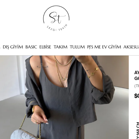
M
DIŞ GİYİM
BASIC
ELBİSE
TAKIM
TULUM
PJ'S ME EV GİYİM
AKSESU
A
G
(T
$