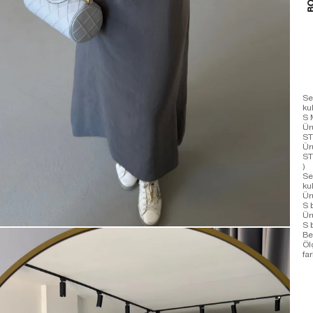
Se
ku
S 
Ür
ST
Ür
ST
)
Se
ku
Ür
S 
Ür
S 
Be
Öl
far