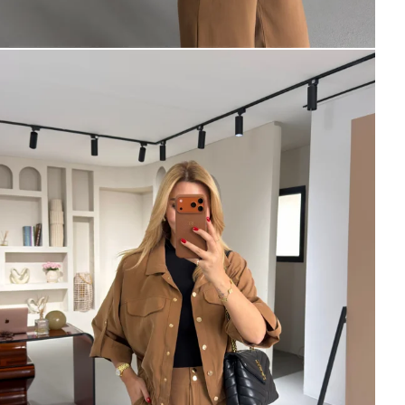
×
Bültenimize Abone Olun,
Fırsatları İlk Siz Yakalayın!
İndirim ve fırsatlardan ilk sizin haberiniz olsun, kayıt
olun ve avantajlardan yararlanın!
Kampanya, duyuru ve bilgilendirmelerden E-Posta,
WhatsApp ve SMS yoluyla haberdar olmak istediğimi
belirtiyorum.
Aydınlatma metni için tıklayın
.