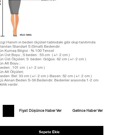
zgi Hanım ın beden ölçüleri tablodaki gibi olup tanıtımda
llanılan Standart S (Small) Bedendir.
ün Kumaş Bilgisi : % 100 Tensel
ün Üst Boyu ; S beden : 53 cm ( +/- 2 cm )
ün Üst Ölçüleri; S beden: Göğüs: 62 cm ( +/- 2 cm )
ün Alt Boyu ;
beden : 101 cm ( +/- 2 cm )
ün Alt Ölçüleri;
beden :Bel: 33 cm ( +/- 2 cm )-Basen: 52 cm ( +/- 2 cm )
çü Alınan Beden S-36 Bedendir. Bedenler arasında 1-2 cm
klılık vardır.
Fiyat Düşünce Haber Ver
Gelince Haber Ver