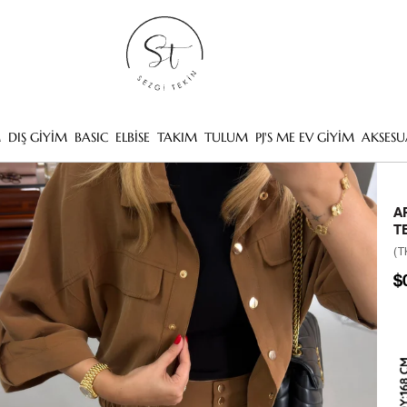
M
DIŞ GİYİM
BASIC
ELBİSE
TAKIM
TULUM
PJ'S ME EV GİYİM
AKSESU
A
T
(T
$