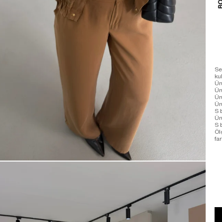
Se
ku
Ür
Ür
Ür
Ür
S 
Ür
S 
Öl
far