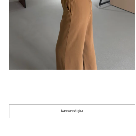
İADE&DEĞİŞİM