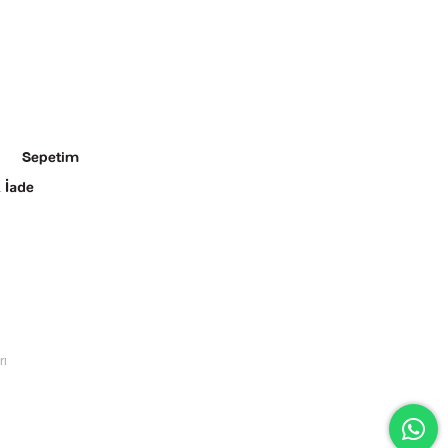
Sepetim
 İade
rı