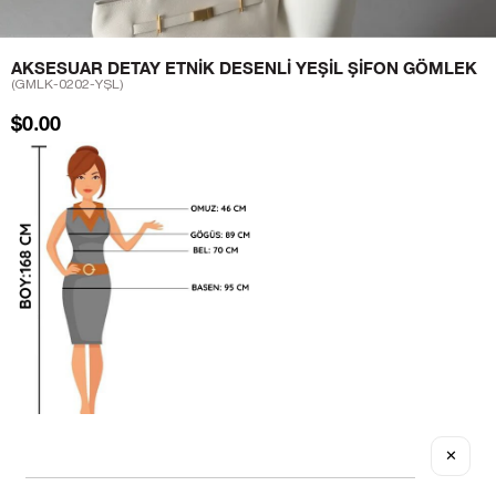
AKSESUAR DETAY ETNIK DESENLI YEŞIL ŞIFON GÖMLEK
(GMLK-0202-YŞL)
$0.00
✕
Sezgi Hanım ın beden ölçüleri tablodaki gibi olup tanıtımda
kullanılan S (Small) Bedendir.
Ürün Kumaş Bilgisi : % 100 Polyester