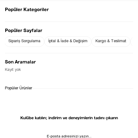
Ürün Boyu ;
S beden : 63 cm ( +/- 2 cm )
Popüler Kategoriler
Ürün Ölçüleri;
S beden :Omuz: 38 cm ( +/- 2 cm )-Göğüs: 50 cm ( +/- 2 cm )
Ölçü Alınan Beden S-36 Bedendir. Bedenler arasında 1-2 cm
farklılık vardır.
Popüler Sayfalar
Fiyat Düşünce
Gelince Haber Ver
Haber Ver
Sipariş Sorgulama
İptal & İade & Değişim
Kargo & Teslimat
Sı
Son Aramalar
Kayıt yok
WHATSAPP
TESLİMAT
İADE&DEĞİŞİM
Popüler Ürünler
DESTEK
SÜRECİ
Kulübe katılın; indirim ve deneyimlerin tadını çıkarın