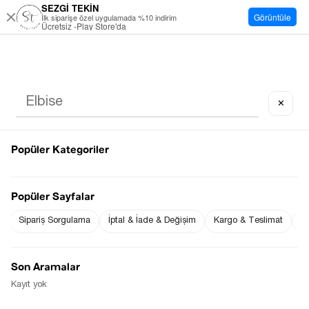
SEZGİ TEKİN
Görüntüle
İlk siparişe özel uygulamada %10 indirim
Ücretsiz -Play Store'da
✕
Popüler Kategoriler
Popüler Sayfalar
Sipariş Sorgulama
İptal & İade & Değişim
Kargo & Teslimat
Sı
Son Aramalar
Kayıt yok