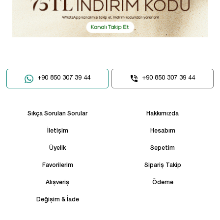
+90 850 307 39 44
+90 850 307 39 44
Sıkça Sorulan Sorular
Hakkımızda
İletişim
Hesabım
Üyelik
Sepetim
Favorilerim
Sipariş Takip
Alışveriş
Ödeme
Değişim & İade