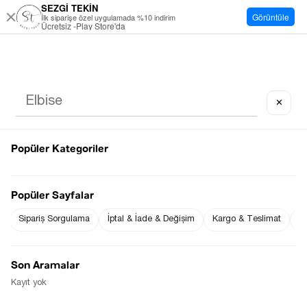
SEZGİ TEKİN
Görüntüle
İlk siparişe özel uygulamada %10 indirim
Ücretsiz -Play Store'da
✕
Popüler Kategoriler
Popüler Sayfalar
Sipariş Sorgulama
İptal & İade & Değişim
Kargo & Teslimat
Sı
Son Aramalar
Kayıt yok