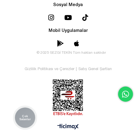
Sosyal Medya
Mobil Uygulamalar
© 2025 SEZGİ TEKİN Tüm hakları saklıdır
Gizlilik Politikası ve Çerezler
|
Satış Genel Şartları
Çok
Satanlar