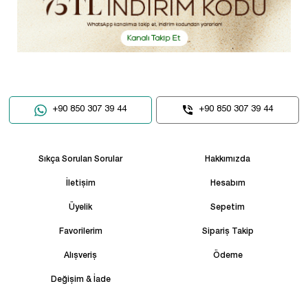
+90 850 307 39 44
+90 850 307 39 44
Sıkça Sorulan Sorular
Hakkımızda
İletişim
Hesabım
Üyelik
Sepetim
Favorilerim
Sipariş Takip
Alışveriş
Ödeme
Değişim & İade